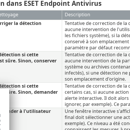
on dans ESET Endpoint Antivirus
ettoyage
Description
rriger la détection
Tentative de correction de la 
aucune intervention de l'utili
les fichiers système), si la dé
conservé à son emplacement 
paramètre par défaut reco
détection si cette
Tentative de correction de la
st sûre. Sinon, conserver
aucune intervention de la part 
système ou archives contenant 
infectés), si une détection ne 
son emplacement d'origine.
détection si cette
Tentative de correction de la
st sûre. Sinon, demander
certains cas, si aucune action 
eur
alerte interactive. Il doit alo
ignorer, par exemple). Ce pa
mander à l'utilisateur
Une fenêtre interactive s'affic
d
final doit sélectionner une ac
h
exemple). Ce niveau a été con
y
connaissent les mesures à pr
y