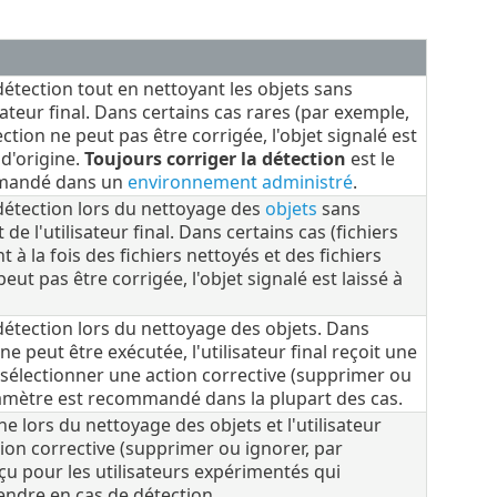
détection tout en nettoyant les objets sans
sateur final. Dans certains cas rares (par exemple,
tection ne peut pas être corrigée, l'objet signalé est
d'origine.
Toujours corriger la détection
est le
mmandé dans un
environnement administré
.
 détection lors du nettoyage des
objets
sans
de l'utilisateur final. Dans certains cas (fichiers
à la fois des fichiers nettoyés et des fichiers
peut pas être corrigée, l'objet signalé est laissé à
 détection lors du nettoyage des objets. Dans
ne peut être exécutée, l'utilisateur final reçoit une
rs sélectionner une action corrective (supprimer ou
ramètre est recommandé dans la plupart des cas.
he lors du nettoyage des objets et l'utilisateur
tion corrective (supprimer ou ignorer, par
çu pour les utilisateurs expérimentés qui
endre en cas de détection.