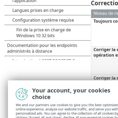
Correcti
Niveau de n
Toujours co
Corriger la 
opération e
Corriger la 
opération e
Your account, your cookies
à l'utilisat
choice
Toujours de
We and our partners use cookies to give you the best optimize
final
online experience, analyze our website traffic, and serve you wit
personalized ads. You can agree to the collection of all cookies b
clicking "Accept all and close", decline all non-essential cookies b