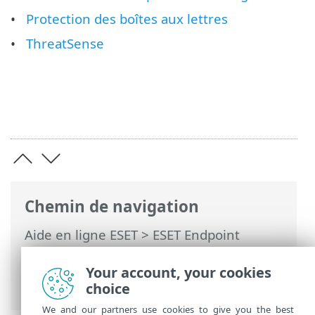
Protection des boîtes aux lettres
ThreatSense
Chemin de navigation
Aide en ligne ESET
>
ESET Endpoint
Antivirus
>
Configuration avancée
>
Protections
> Protection du client de
Your account, your cookies
messagerie
choice
We and our partners use cookies to give you the best