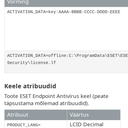
Vorming
ACTIVATION_DATA=key:AAAA-BBBB-CCCC-DDDD-EEEE
ACTIVATION_DATA=offline:C:\ProgramData\ESET\ESE
Security\license.lf
Keele atribuudid
Toote ESET Endpoint Antivirus keel (peate
täpsustama mõlemad atribuudid).
Atribuut
Väärtus
LCID Decimal
PRODUCT_LANG=