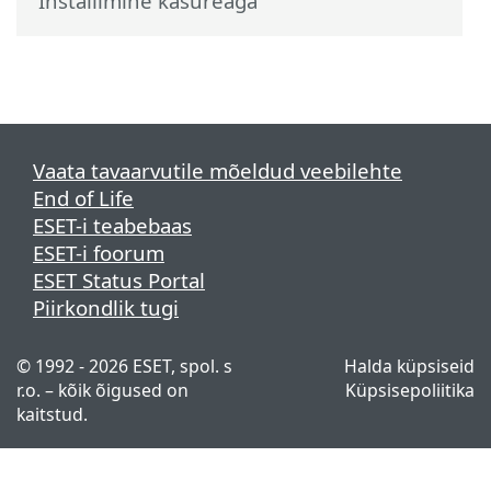
Installimine käsureaga
Vaata tavaarvutile mõeldud veebilehte
End of Life
ESET-i teabebaas
ESET-i foorum
ESET Status Portal
Piirkondlik tugi
© 1992 - 2026 ESET, spol. s
Halda küpsiseid
r.o. – kõik õigused on
Küpsisepoliitika
kaitstud.