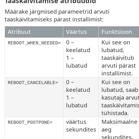
Taaskäivitamise atribuudid
Määrake järgmised parameetrid arvuti
taaskäivitamiseks pärast installimist:
Atribuut
Väärtus
Funktsioon
0 –
Kui see on
REBOOT_WHEN_NEEDED=
keelatud
lubatud,
1 –
taaskäivitub
lubatud
arvuti pärast
installimist.
0 –
Kui see on
REBOOT_CANCELABLE=
keelatud
lubatud, saab
1 –
kasutaja arvut
lubatud
taaskäivitami
tühistada.
väärtus
Maksimaalne
REBOOT_POSTPONE=
sekundites
aeg
sekundites,