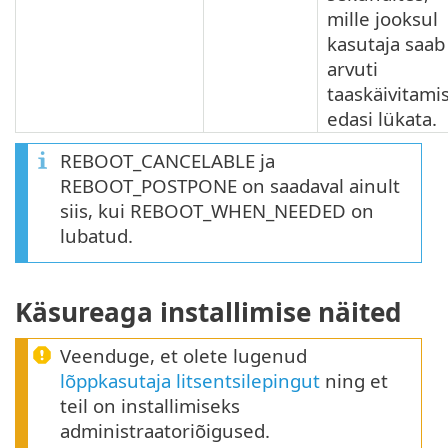
mille jooksul
kasutaja saab
arvuti
taaskäivitami
edasi lükata.
REBOOT_CANCELABLE ja
REBOOT_POSTPONE on saadaval ainult
siis, kui REBOOT_WHEN_NEEDED on
lubatud.
Käsureaga installimise näited
Veenduge, et olete lugenud
lõppkasutaja litsentsilepingut
ning et
teil on installimiseks
administraatoriõigused.