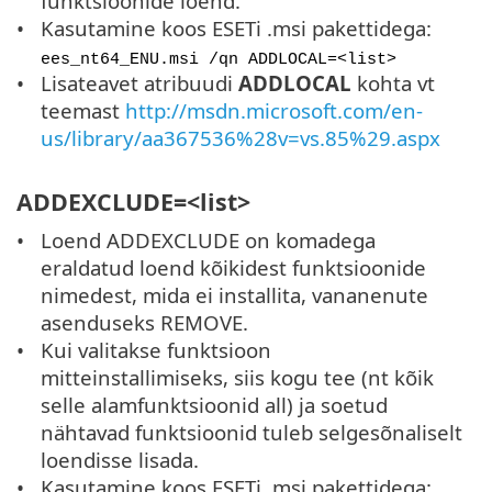
funktsioonide loend.
Kasutamine koos ESETi .msi pakettidega:
ees_nt64_ENU.msi /qn ADDLOCAL=<list>
Lisateavet atribuudi
ADDLOCAL
kohta vt
teemast
http://msdn.microsoft.com/en-
us/library/aa367536%28v=vs.85%29.aspx
ADDEXCLUDE=<list>
Loend ADDEXCLUDE on komadega
eraldatud loend kõikidest funktsioonide
nimedest, mida ei installita, vananenute
asenduseks REMOVE.
Kui valitakse funktsioon
mitteinstallimiseks, siis kogu tee (nt kõik
selle alamfunktsioonid all) ja soetud
nähtavad funktsioonid tuleb selgesõnaliselt
loendisse lisada.
Kasutamine koos ESETi .msi pakettidega: