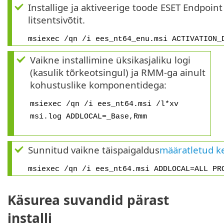
Installige ja aktiveerige toode ESET Endpoint
litsentsivõtit.
msiexec /qn /i ees_nt64_enu.msi ACTIVATION_
Vaikne installimine üksikasjaliku logi
(kasulik tõrkeotsingul) ja RMM-ga ainult
kohustuslike komponentidega:
msiexec /qn /i ees_nt64.msi /l*xv
msi.log ADDLOCAL=_Base,Rmm
Sunnitud vaikne täispaigaldus
määratletud k
msiexec /qn /i ees_nt64.msi ADDLOCAL=ALL PR
Käsurea suvandid pärast
installi