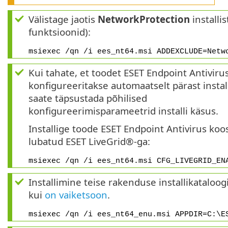
Välistage jaotis
NetworkProtection
installi
funktsioonid):
msiexec /qn /i ees_nt64.msi ADDEXCLUDE=Netw
Kui tahate, et toodet ESET Endpoint Antiviru
konfigureeritakse automaatselt pärast installi
saate täpsustada põhilised
konfigureerimisparameetrid installi käsus.
Installige toode ESET Endpoint Antivirus koo
lubatud ESET LiveGrid®-ga:
msiexec /qn /i ees_nt64.msi CFG_LIVEGRID_EN
Installimine teise rakenduse installikataloogi
kui
on vaiketsoon
.
msiexec /qn /i ees_nt64_enu.msi APPDIR=C:\E