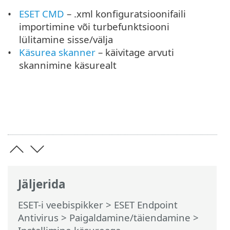
ESET CMD
– .xml konfiguratsioonifaili
importimine või turbefunktsiooni
lülitamine sisse/välja
Käsurea skanner
– käivitage arvuti
skannimine käsurealt
Jäljerida
ESET-i veebispikker
>
ESET Endpoint
Antivirus
>
Paigaldamine/täiendamine
>