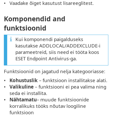
Vaadake õiget kasutust lisareeglitest.
Komponendid and
funktsioonid
Kui komponendi paigalduseks
kasutakse ADDLOCAL/ADDEXCLUDE-i
parameetreid, siis need ei tööta koos
ESET Endpoint Antivirus-ga.
Funktsioonid on jagatud nelja kategooriasse:
Kohustuslik
– funktsioon installitakse alati.
Valikuline
– funktsiooni ei pea valima ning
seda ei installita.
Nähtamatu
– muude funktsioonide
korralikuks tööks nõutav loogiline
funktsioon