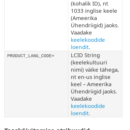
(kohalik ID), nt
1033 inglise keele
(Ameerika
Ühendriigid) jaoks.
Vaadake
keelekoodide
loendit
.
LCID String
PRODUCT_LANG_CODE=
(keelekultuuri
nimi) väike tähega,
nt en-us inglise
keel – Ameerika
Ühendriigid jaoks.
Vaadake
keelekoodide
loendit
.