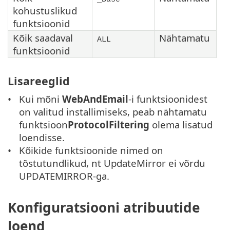
kohustuslikud
funktsioonid
Kõik saadaval
Nähtamatu
ALL
funktsioonid
Lisareeglid
Kui mõni
WebAndEmail
-i funktsioonidest
on valitud installimiseks, peab nähtamatu
funktsioon
ProtocolFiltering
olema lisatud
loendisse.
Kõikide funktsioonide nimed on
tõstutundlikud, nt UpdateMirror ei võrdu
UPDATEMIRROR-ga.
Konfiguratsiooni atribuutide
loend