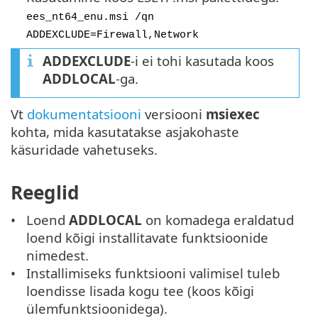
ees_nt64_enu.msi /qn
ADDEXCLUDE=Firewall,Network
ADDEXCLUDE
-i ei tohi kasutada koos
ADDLOCAL
-ga.
Vt
dokumentatsiooni
versiooni
msiexec
kohta, mida kasutatakse asjakohaste
käsuridade vahetuseks.
Reeglid
Loend
ADDLOCAL
on komadega eraldatud
loend kõigi installitavate funktsioonide
nimedest.
Installimiseks funktsiooni valimisel tuleb
loendisse lisada kogu tee (koos kõigi
ülemfunktsioonidega).