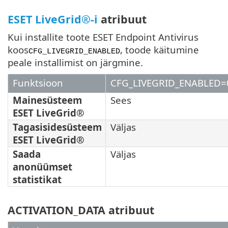
ESET LiveGrid®-i
atribuut
Kui installite toote ESET Endpoint Antivirus
koos
, toode käitumine
CFG_LIVEGRID_ENABLED
peale installimist on järgmine.
Funktsioon
CFG_LIVEGRID_ENABLED=
Mainesüsteem
Sees
ESET LiveGrid®
Tagasisidesüsteem
Väljas
ESET LiveGrid®
Saada
Väljas
anonüümset
statistikat
ACTIVATION_DATA atribuut