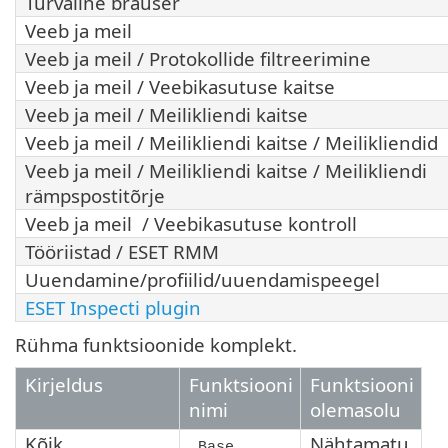
Turvaline brauser
Veeb ja meil
Veeb ja meil / Protokollide filtreerimine
Veeb ja meil / Veebikasutuse kaitse
Veeb ja meil / Meilikliendi kaitse
Veeb ja meil / Meilikliendi kaitse / Meilikliendid
Veeb ja meil / Meilikliendi kaitse / Meilikliendi
rämpspostitõrje
Veeb ja meil / Veebikasutuse kontroll
Tööriistad / ESET RMM
Uuendamine/profiilid/uuendamispeegel
ESET Inspecti plugin
Rühma funktsioonide komplekt.
Kirjeldus
Funktsiooni
Funktsiooni
nimi
olemasolu
Kõik
Nähtamatu
_Base