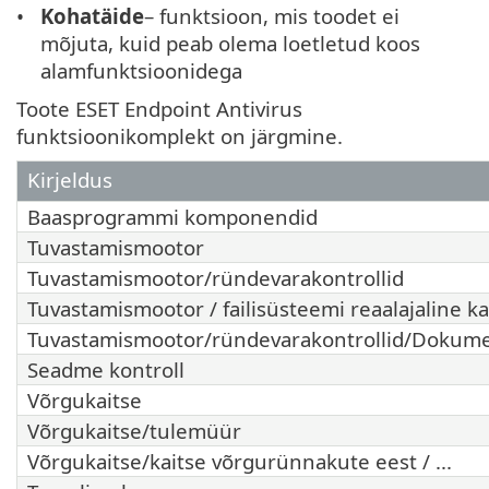
Kohatäide
– funktsioon, mis toodet ei
mõjuta, kuid peab olema loetletud koos
alamfunktsioonidega
Toote ESET Endpoint Antivirus
funktsioonikomplekt on järgmine.
Kirjeldus
Baasprogrammi komponendid
Tuvastamismootor
Tuvastamismootor/ründevarakontrollid
Tuvastamismootor / failisüsteemi reaalajaline ka
Tuvastamismootor/ründevarakontrollid/Dokume
Seadme kontroll
Võrgukaitse
Võrgukaitse/tulemüür
Võrgukaitse/kaitse võrgurünnakute eest / ...