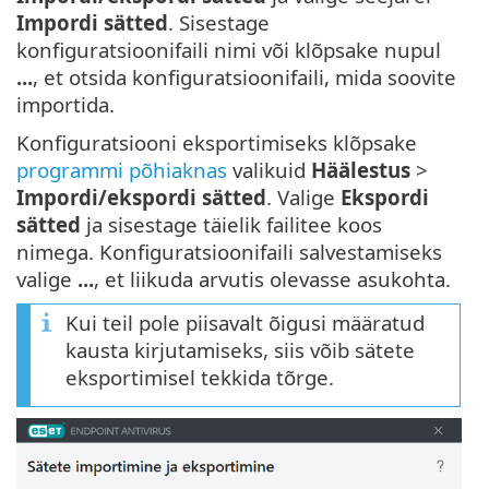
Impordi sätted
. Sisestage
konfiguratsioonifaili nimi või klõpsake nupul
...
, et otsida konfiguratsioonifaili, mida soovite
importida.
Konfiguratsiooni eksportimiseks klõpsake
programmi põhiaknas
valikuid
Häälestus
>
Impordi/ekspordi sätted
. Valige
Ekspordi
sätted
ja sisestage täielik failitee koos
nimega. Konfiguratsioonifaili salvestamiseks
valige
...
, et liikuda arvutis olevasse asukohta.
Kui teil pole piisavalt õigusi määratud
kausta kirjutamiseks, siis võib sätete
eksportimisel tekkida tõrge.