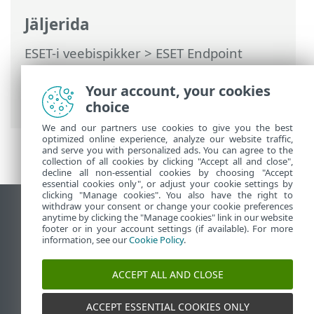
Jäljerida
ESET-i veebispikker
>
ESET Endpoint
Antivirus
>
Toote ESET Endpoint Antivirus
kasutamine
>
Häälestus
> Sätete
Your account, your cookies
importimine ja eksportimine
choice
We and our partners use cookies to give you the best
optimized online experience, analyze our website traffic,
and serve you with personalized ads. You can agree to the
collection of all cookies by clicking "Accept all and close",
decline all non-essential cookies by choosing "Accept
essential cookies only", or adjust your cookie settings by
clicking "Manage cookies". You also have the right to
withdraw your consent or change your cookie preferences
Vaata tavaarvutile mõeldud veebilehte
anytime by clicking the "Manage cookies" link in our website
footer or in your account settings (if available). For more
End of Life
information, see our
Cookie Policy
.
ESET-i teabebaas
ESET-i foorum
ACCEPT ALL AND CLOSE
ESET Status Portal
Piirkondlik tugi
ACCEPT ESSENTIAL COOKIES ONLY