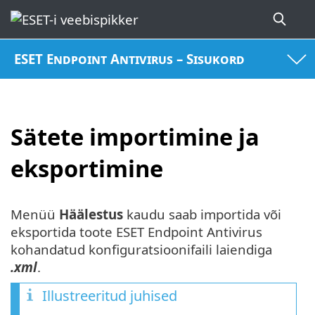
ESET Endpoint Antivirus – Sisukord
Sätete importimine ja
eksportimine
Menüü
Häälestus
kaudu saab importida või
eksportida toote ESET Endpoint Antivirus
kohandatud konfiguratsioonifaili laiendiga
.xml
.
Illustreeritud juhised