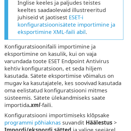
Inglise keeles ja paljudes teistes
keeltes saadaolevaid illustreeritud
juhiseid vt jaotisest
ESET-i
konfiguratsioonisätete importimine ja
eksportimine XML-faili abil
.
Konfiguratsioonifaili importimine ja
eksportimine on kasulik, kui on vaja
varundada toote ESET Endpoint Antivirus
kehtiv konfiguratsioon, et seda hiljem
kasutada. Sätete eksportimise võimalus on
mugav ka kasutajatele, kes soovivad kasutada
oma eelistatud konfiguratsiooni mitmes
süsteemis. Sätete ülekandmiseks saate
importida
.xml
-faili.
Konfiguratsiooni importimiseks klõpsake
programmi põhiaknas
suvandit
Häälestus
>
Impordi/ekspordi sätted
ja valige seejärel