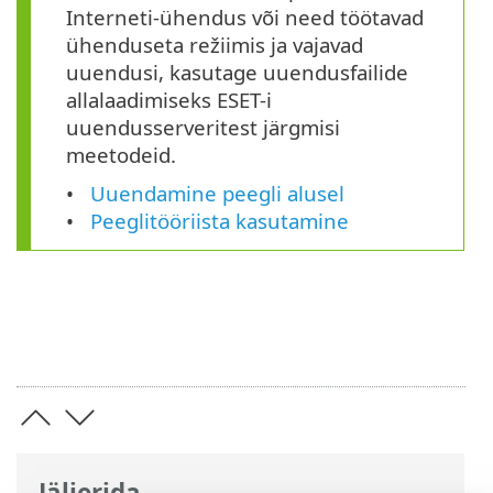
Interneti-ühendus või need töötavad
ühenduseta režiimis ja vajavad
uuendusi, kasutage uuendusfailide
allalaadimiseks ESET-i
uuendusserveritest järgmisi
meetodeid.
Uuendamine peegli alusel
Peeglitööriista kasutamine
Jäljerida