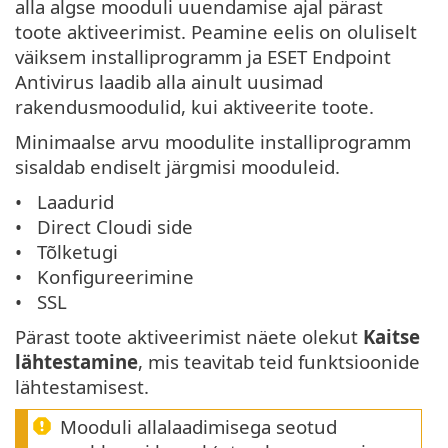
alla algse mooduli uuendamise ajal pärast
toote aktiveerimist. Peamine eelis on oluliselt
väiksem installiprogramm ja ESET Endpoint
Antivirus laadib alla ainult uusimad
rakendusmoodulid, kui aktiveerite toote.
Minimaalse arvu moodulite installiprogramm
sisaldab endiselt järgmisi mooduleid.
Laadurid
Direct Cloudi side
Tõlketugi
Konfigureerimine
SSL
Pärast toote aktiveerimist näete olekut
Kaitse
lähtestamine
, mis teavitab teid funktsioonide
lähtestamisest.
Mooduli allalaadimisega seotud