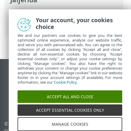
ESET-i veebispikker
>
ESET Endpoint
Antivirus
>
Paigaldamine/täiendamine
>
Your account, your cookies
Minimaalse arvu moodulite installimine
choice
We and our partners use cookies to give you the best
optimized online experience, analyze our website traffic,
and serve you with personalized ads. You can agree to the
collection of all cookies by clicking "Accept all and close",
decline all non-essential cookies by choosing "Accept
essential cookies only", or adjust your cookie settings by
clicking "Manage cookies". You also have the right to
withdraw your consent or change your cookie preferences
Vaata tavaarvutile mõeldud veebilehte
anytime by clicking the "Manage cookies" link in our website
footer or in your account settings (if available). For more
End of Life
information, see our
Cookie Policy
.
ESET-i teabebaas
ESET-i foorum
ACCEPT ALL AND CLOSE
ESET Status Portal
Piirkondlik tugi
ACCEPT ESSENTIAL COOKIES ONLY
© 1992 - 2026 ESET, spol. s
Halda küpsiseid
MANAGE COOKIES
r.o. – kõik õigused on
Küpsisepoliitika