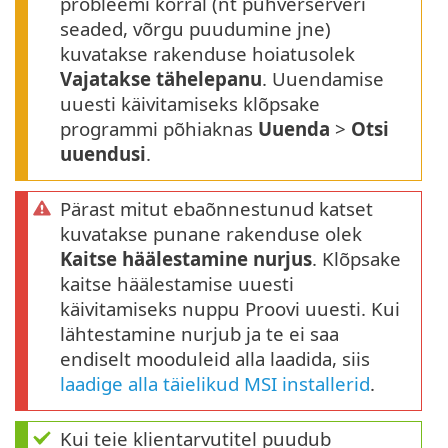
probleemi korral (nt puhverserveri
seaded, võrgu puudumine jne)
kuvatakse rakenduse hoiatusolek
Vajatakse tähelepanu
. Uuendamise
uuesti käivitamiseks klõpsake
programmi põhiaknas
Uuenda
>
Otsi
uuendusi
.
Pärast mitut ebaõnnestunud katset
kuvatakse punane rakenduse olek
Kaitse häälestamine nurjus
. Klõpsake
kaitse häälestamise uuesti
käivitamiseks nuppu Proovi uuesti. Kui
lähtestamine nurjub ja te ei saa
endiselt mooduleid alla laadida, siis
laadige alla täielikud MSI installerid
.
Kui teie klientarvutitel puudub