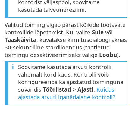
kontorist väljaspool, soovitame
kasutada talveunerežiimi.
Valitud toiming algab pärast kõikide töötavate
kontrollide lõpetamist. Kui valite
Sule
või
Taaskäivita
, kuvatakse kinnitusdialoogi aknas
30-sekundiline stardiloendus (taotletud
toimingu desaktiveerimiseks valige
Loobu
).
Soovitame kasutada arvuti kontrolli
vähemalt kord kuus. Kontrolli võib
konfigureerida ka ajastatud toiminguna
suvandis
Tööriistad
>
Ajasti
.
Kuidas
ajastada arvuti iganädalane kontroll?