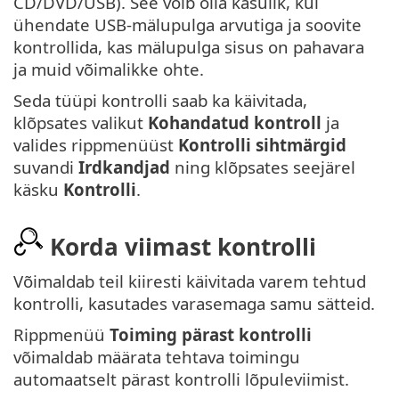
CD/DVD/USB). See võib olla kasulik, kui
ühendate USB-mälupulga arvutiga ja soovite
kontrollida, kas mälupulga sisus on pahavara
ja muid võimalikke ohte.
Seda tüüpi kontrolli saab ka käivitada,
klõpsates valikut
Kohandatud kontroll
ja
valides rippmenüüst
Kontrolli sihtmärgid
suvandi
Irdkandjad
ning klõpsates seejärel
käsku
Kontrolli
.
Korda viimast kontrolli
Võimaldab teil kiiresti käivitada varem tehtud
kontrolli, kasutades varasemaga samu sätteid.
Rippmenüü
Toiming pärast kontrolli
võimaldab määrata tehtava toimingu
automaatselt pärast kontrolli lõpuleviimist.