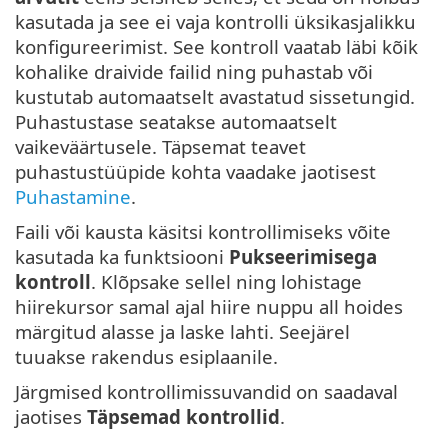
kasutada ja see ei vaja kontrolli üksikasjalikku
konfigureerimist. See kontroll vaatab läbi kõik
kohalike draivide failid ning puhastab või
kustutab automaatselt avastatud sissetungid.
Puhastustase seatakse automaatselt
vaikeväärtusele. Täpsemat teavet
puhastustüüpide kohta vaadake jaotisest
Puhastamine
.
Faili või kausta käsitsi kontrollimiseks võite
kasutada ka funktsiooni
Pukseerimisega
kontroll
. Klõpsake sellel ning lohistage
hiirekursor samal ajal hiire nuppu all hoides
märgitud alasse ja laske lahti. Seejärel
tuuakse rakendus esiplaanile.
Järgmised kontrollimissuvandid on saadaval
jaotises
Täpsemad kontrollid
.