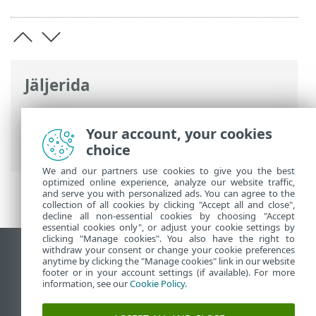
Jäljerida
ESET-i veebispikker
>
ESET Endpoint
Antivirus
>
Toote ESET Endpoint Antivirus
Your account, your cookies
kasutamine
> Arvuti kontroll
choice
We and our partners use cookies to give you the best
optimized online experience, analyze our website traffic,
and serve you with personalized ads. You can agree to the
collection of all cookies by clicking "Accept all and close",
decline all non-essential cookies by choosing "Accept
essential cookies only", or adjust your cookie settings by
clicking "Manage cookies". You also have the right to
withdraw your consent or change your cookie preferences
Vaata tavaarvutile mõeldud veebilehte
anytime by clicking the "Manage cookies" link in our website
footer or in your account settings (if available). For more
End of Life
information, see our
Cookie Policy
.
ESET-i teabebaas
ESET-i foorum