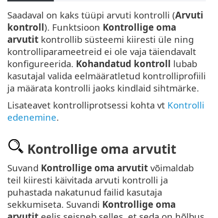
Saadaval on kaks tüüpi arvuti kontrolli (
Arvuti
kontroll
). Funktsioon
Kontrollige oma
arvutit
kontrollib süsteemi kiiresti üle ning
kontrolliparameetreid ei ole vaja täiendavalt
konfigureerida.
Kohandatud kontroll
lubab
kasutajal valida eelmääratletud kontrolliprofiili
ja määrata kontrolli jaoks kindlaid sihtmärke.
Lisateavet kontrolliprotsessi kohta vt
Kontrolli
edenemine
.
Kontrollige oma arvutit
Suvand
Kontrollige oma arvutit
võimaldab
teil kiiresti käivitada arvuti kontrolli ja
puhastada nakatunud failid kasutaja
sekkumiseta. Suvandi
Kontrollige oma
arvutit
eelis seisneb selles, et seda on hõlbus