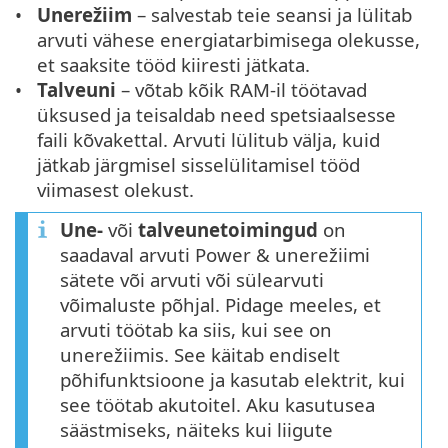
Unerežiim
– salvestab teie seansi ja lülitab
arvuti vähese energiatarbimisega olekusse,
et saaksite tööd kiiresti jätkata.
Talveuni
– võtab kõik RAM-il töötavad
üksused ja teisaldab need spetsiaalsesse
faili kõvakettal. Arvuti lülitub välja, kuid
jätkab järgmisel sisselülitamisel tööd
viimasest olekust.
Une-
või
talveunetoimingud
on
saadaval arvuti Power & unerežiimi
sätete või arvuti või sülearvuti
võimaluste põhjal. Pidage meeles, et
arvuti töötab ka siis, kui see on
unerežiimis. See käitab endiselt
põhifunktsioone ja kasutab elektrit, kui
see töötab akutoitel. Aku kasutusea
säästmiseks, näiteks kui liigute