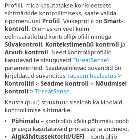
Profiili, mida kasutatakse konkreetsete
sihtmärkide kontrollimiseks, saate valida
rippmenüüst
Profiil
. Vaikeprofiil on
Smart-
kontroll
. Olemas on veel kolm
eelmääratletud kontrolliprofiili nimega
Süvakontroll
,
Kontekstimenüü kontroll
ja
Arvuti kontroll
. Need kontrolliprofiilid
kasutavad teistsuguseid
ThreatSense
’i
parameetreid. Saadavalolevad suvandid on
kirjeldatud suvandites
Täpsem häälestus
>
Kontrollid
>
Seadme kontroll
>
Nõudmisel
kontroll
>
ThreatSense
.
Kausta (puu) struktuur sisaldab ka kindlaid
kontrollimise sihtmärke.
Põhimälu
– kontrollib kõiki põhimälu poolt
praegu kasutatavaid protsesse ja andmeid.
Algkäivitussektorid/UEFI
– kontrollib