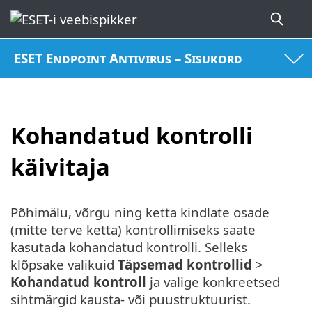
ESET Endpoint Antivirus – Sisukord
Kohandatud kontrolli
käivitaja
Põhimälu, võrgu ning ketta kindlate osade
(mitte terve ketta) kontrollimiseks saate
kasutada kohandatud kontrolli. Selleks
klõpsake valikuid
Täpsemad kontrollid
>
Kohandatud kontroll
ja valige konkreetsed
sihtmärgid kausta- või puustruktuurist.