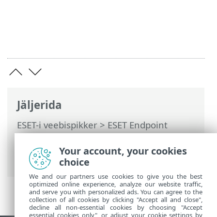
Jäljerida
ESET-i veebispikker
>
ESET Endpoint
Antivirus
>
Toote ESET Endpoint Antivirus
kasutamine
>
Arvuti kontroll
>
Your account, your cookies
Kohandatud kontrolli käivitaja
choice
We and our partners use cookies to give you the best
optimized online experience, analyze our website traffic,
and serve you with personalized ads. You can agree to the
collection of all cookies by clicking "Accept all and close",
decline all non-essential cookies by choosing "Accept
essential cookies only", or adjust your cookie settings by