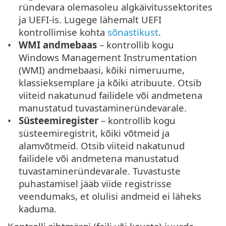
ründevara olemasoleu algkäivitussektorites
ja UEFI-is. Lugege lähemalt UEFI
kontrollimise kohta
sõnastikust
.
WMI andmebaas
– kontrollib kogu
Windows Management Instrumentation
(WMI) andmebaasi, kõiki nimeruume,
klassieksemplare ja kõiki atribuute. Otsib
viiteid nakatunud failidele või andmetena
manustatud tuvastamineründevarale.
Süsteemiregister
– kontrollib kogu
süsteemiregistrit, kõiki võtmeid ja
alamvõtmeid. Otsib viiteid nakatunud
failidele või andmetena manustatud
tuvastamineründevarale. Tuvastuste
puhastamisel jääb viide registrisse
veendumaks, et olulisi andmeid ei läheks
kaduma.