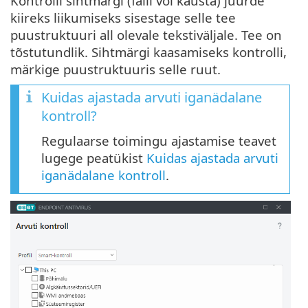
Kontrolli sihtmärgi (faili või kausta) juurde
kiireks liikumiseks sisestage selle tee
puustruktuuri all olevale tekstiväljale. Tee on
tõstutundlik. Sihtmärgi kaasamiseks kontrolli,
märkige puustruktuuris selle ruut.
Kuidas ajastada arvuti iganädalane
kontroll?
Regulaarse toimingu ajastamise teavet
lugege peatükist
Kuidas ajastada arvuti
iganädalane kontroll
.