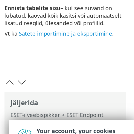
Ennista tabelite sisu
– kui see suvand on
lubatud, kaovad kõik käsitsi või automaatselt
lisatud reeglid, ülesanded või profiilid.
Vt ka
Sätete importimine ja eksportimine
.
Jäljerida
ESET-i veebispikker
>
ESET Endpoint
Antivirus
>
Täpsem häälestus
> Täpsema
häälestuse sätete tagasivõtmine > Kõigi
Your account, your cookies