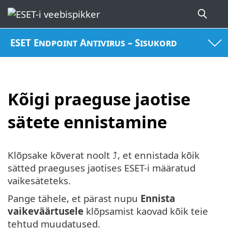
ESET Endpoint Antivirus – Sisukord
Kõigi praeguse jaotise
sätete ennistamine
Klõpsake kõverat noolt ⤴, et ennistada kõik
sätted praeguses jaotises ESET-i määratud
vaikesäteteks.
Pange tähele, et pärast nupu
Ennista
vaikeväärtusele
klõpsamist kaovad kõik teie
tehtud muudatused.