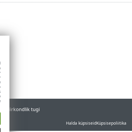
d
h
y
y
e
o
s
e
e
tal
Piirkondlik tugi
Halda küpsiseid
Küpsisepoliitika