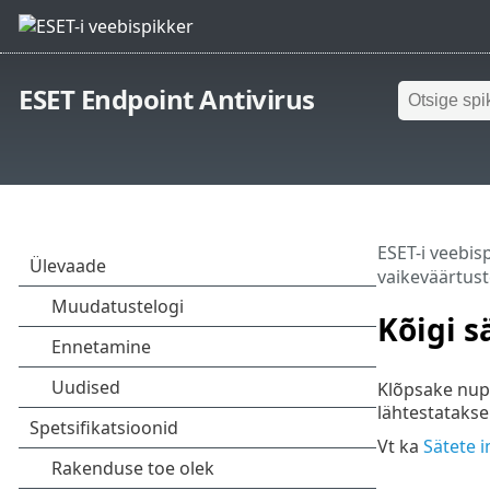
ESET Endpoint Antivirus
ESET-i veebis
vaikeväärtus
Kõigi s
Klõpsake nu
lähtestatakse
Vt ka
Sätete 