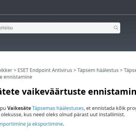
pikker
>
ESET Endpoint Antivirus
>
Täpsem häälestus
> Täpse
te ennistamine
ätete vaikeväärtuste ennistami
ppu
Vaikesäte
Täpsemas häälestuses
, et ennistada kõik pr
 olekusse, kus need oleks olnud pärast uut installimist.
importimine ja eksportimine
.