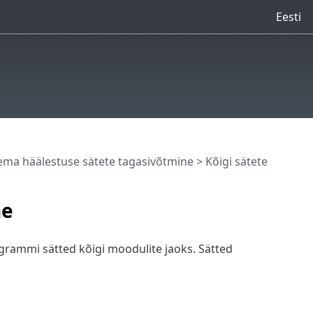
Eesti
ma häälestuse sätete tagasivõtmine > Kõigi sätete
ne
ogrammi sätted kõigi moodulite jaoks. Sätted