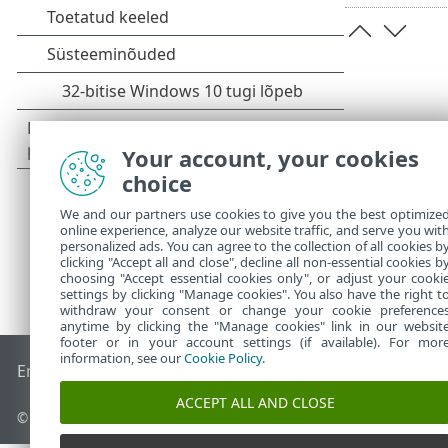
Your account, your cookies
choice
We and our partners use cookies to give you the best optimize
online experience, analyze our website traffic, and serve you wit
personalized ads. You can agree to the collection of all cookies b
clicking "Accept all and close", decline all non-essential cookies b
choosing "Accept essential cookies only", or adjust your cooki
settings by clicking "Manage cookies". You also have the right t
withdraw your consent or change your cookie preference
anytime by clicking the "Manage cookies" link in our websit
footer or in your account settings (if available). For mor
information, see our
Cookie Policy
.
End of Life
ESET-i teabebaas
ESET-i foorum
ESET Status Por
ACCEPT ALL AND CLOSE
© 1992 - 2026 ESET, spol. s r.o. – kõik õigused on kaitstud.