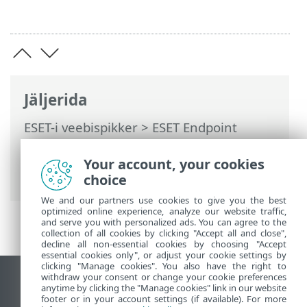
Jäljerida
ESET-i veebispikker
>
ESET Endpoint
Antivirus
>
Täpsem häälestus
> Täpsema
häälestuse sätete tagasivõtmine > Tõrge
Your account, your cookies
konfiguratsiooni salvestamisel
choice
We and our partners use cookies to give you the best
optimized online experience, analyze our website traffic,
and serve you with personalized ads. You can agree to the
collection of all cookies by clicking "Accept all and close",
decline all non-essential cookies by choosing "Accept
essential cookies only", or adjust your cookie settings by
clicking "Manage cookies". You also have the right to
withdraw your consent or change your cookie preferences
Vaata tavaarvutile mõeldud veebilehte
anytime by clicking the "Manage cookies" link in our website
footer or in your account settings (if available). For more
End of Life