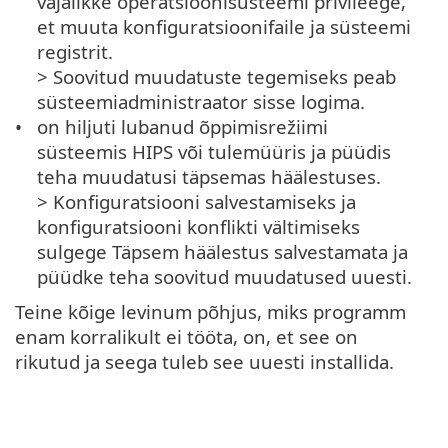
vajalikke operatsioonisüsteemi privileege,
et muuta konfiguratsioonifaile ja süsteemi
registrit.
> Soovitud muudatuste tegemiseks peab
süsteemiadministraator sisse logima.
on hiljuti lubanud õppimisrežiimi
süsteemis HIPS või tulemüüris ja püüdis
teha muudatusi täpsemas häälestuses.
> Konfiguratsiooni salvestamiseks ja
konfiguratsiooni konflikti vältimiseks
sulgege Täpsem häälestus salvestamata ja
püüdke teha soovitud muudatused uuesti.
Teine kõige levinum põhjus, miks programm
enam korralikult ei tööta, on, et see on
rikutud ja seega tuleb see uuesti installida.