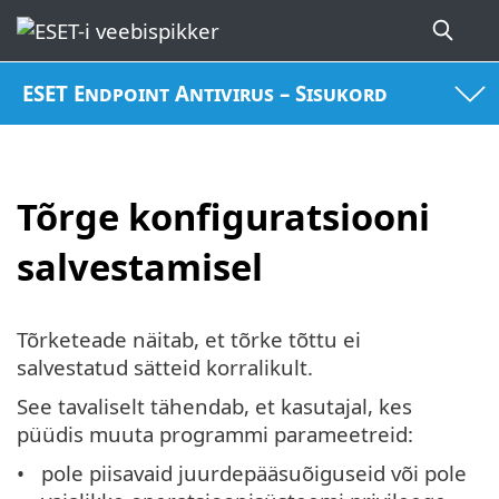
ESET Endpoint Antivirus – Sisukord
Tõrge konfiguratsiooni
salvestamisel
Tõrketeade näitab, et tõrke tõttu ei
salvestatud sätteid korralikult.
See tavaliselt tähendab, et kasutajal, kes
püüdis muuta programmi parameetreid:
pole piisavaid juurdepääsuõiguseid või pole