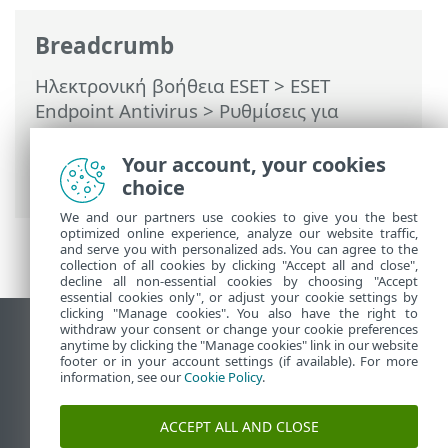
Breadcrumb
Ηλεκτρονική βοήθεια ESET
>
ESET
Endpoint Antivirus
>
Ρυθμίσεις για
προχωρημένους
>
Σαρώσεις
>
Σάρωση
συσκευής
> Σάρωση σε κατάσταση
Your account, your cookies
αδράνειας
choice
We and our partners use cookies to give you the best
optimized online experience, analyze our website traffic,
and serve you with personalized ads. You can agree to the
collection of all cookies by clicking "Accept all and close",
decline all non-essential cookies by choosing "Accept
essential cookies only", or adjust your cookie settings by
clicking "Manage cookies". You also have the right to
withdraw your consent or change your cookie preferences
Προβολή ιστότοπου επιφάνειας εργασίας
anytime by clicking the "Manage cookies" link in our website
footer or in your account settings (if available). For more
End of Life
information, see our
Cookie Policy
.
Γνωσιακή βάση ESET
Ομάδα συζήτησης ESET
ACCEPT ALL AND CLOSE
ESET Status Portal