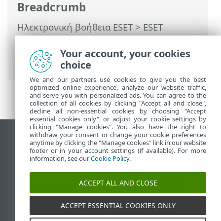
Breadcrumb
Ηλεκτρονική βοήθεια ESET
>
ESET
Endpoint Antivirus
>
Ρυθμίσεις για
προχωρημένους
>
Σαρώσεις
>
Σάρωση
Your account, your cookies
συσκευής
> Προορισμοί σάρωσης
choice
We and our partners use cookies to give you the best
optimized online experience, analyze our website traffic,
and serve you with personalized ads. You can agree to the
collection of all cookies by clicking "Accept all and close",
decline all non-essential cookies by choosing "Accept
essential cookies only", or adjust your cookie settings by
clicking "Manage cookies". You also have the right to
withdraw your consent or change your cookie preferences
Προβολή ιστότοπου επιφάνειας εργασίας
anytime by clicking the "Manage cookies" link in our website
footer or in your account settings (if available). For more
End of Life
information, see our
Cookie Policy
.
Γνωσιακή βάση ESET
Ομάδα συζήτησης ESET
ACCEPT ALL AND CLOSE
ESET Status Portal
Τοπική υποστήριξη
ACCEPT ESSENTIAL COOKIES ONLY