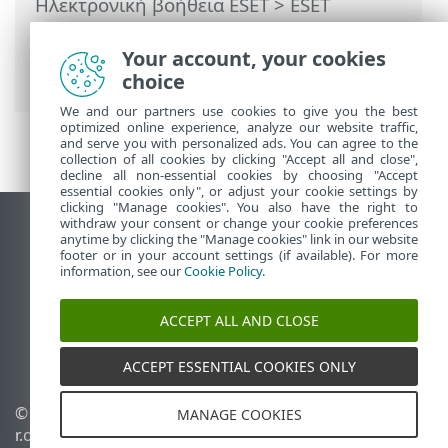
Ηλεκτρονική βοήθεια ESET
>
ESET
Endpoint Antivirus
>
Ρυθμίσεις για
προχωρημένους
>
Σαρώσεις
> Σάρωση
Your account, your cookies
συσκευής
choice
We and our partners use cookies to give you the best
optimized online experience, analyze our website traffic,
and serve you with personalized ads. You can agree to the
collection of all cookies by clicking "Accept all and close",
decline all non-essential cookies by choosing "Accept
essential cookies only", or adjust your cookie settings by
clicking "Manage cookies". You also have the right to
withdraw your consent or change your cookie preferences
Προβολή ιστότοπου επιφάνειας εργασίας
anytime by clicking the "Manage cookies" link in our website
footer or in your account settings (if available). For more
End of Life
information, see our
Cookie Policy
.
Γνωσιακή βάση ESET
Ομάδα συζήτησης ESET
ACCEPT ALL AND CLOSE
ESET Status Portal
Τοπική υποστήριξη
ACCEPT ESSENTIAL COOKIES ONLY
© 1992 - 2026 ESET, spol. s
Διαχείριση cookies
MANAGE COOKIES
r.o. - Με την επιφύλαξη
Πολιτική cookie