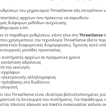
ρυθμίσεων του μηχανισμού ThreatSense σάς επιτρέπουν 
 επεκτάσεις αρχείων που πρόκειται να σαρωθούν
μός διάφορων μεθόδων ανίχνευσης
αθαρισμού κ.λπ.
ετε το παράθυρο ρυθμίσεων, κάντε κλικ στο
ThreatSense
σ
που χρησιμοποιεί την τεχνολογία ThreatSense (δείτε πα
 απαιτούν διαφορετικές διαμορφώσεις. Έχοντας αυτό υπό
 λειτουργικές μονάδες προστασίας:
 συστήματος αρχείων σε πραγματικό χρόνο
 κατάσταση αδράνειας
τά την εκκίνηση
 εγγράφων
 ηλεκτρονικής αλληλογραφίας
 πρόσβασης στο διαδίκτυο
ολογιστή
ι του ThreatSense είναι ιδιαίτερα βελτιστοποιημένες γι
μαντικά τη λειτουργία του συστήματος. Για παράδειγμα, 
είται πάντοτε σάρωση για πακέτα συσκευασίας χρόνου ε