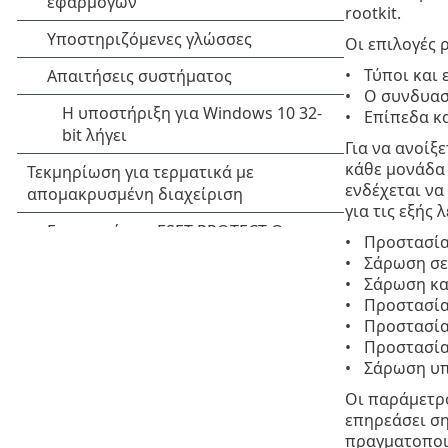
rootkit.
Οι επιλογές 
Τύποι και
Ο συνδυασ
Επίπεδα κ
Για να ανοίξ
κάθε μονάδα 
ενδέχεται να
για τις εξής
Προστασία
Σάρωση σε
Σάρωση κα
Προστασία
Προστασία
Προστασία
Σάρωση υπ
Οι παράμετρο
επηρεάσει ση
πραγματοποι