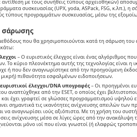
ε αντίθεση με τους συνήθεις τύπους αρχειοθηκών) αποσυμ
ράμματα συσκευασίας (UPX, yoda, ASPack, FSG, κ.λπ.), η 
ύς τύπους προγραμμάτων συσκευασίας, μέσω της εξομοίω
ς σάρωσης
 μεθόδους που θα χρησιμοποιούνται κατά τη σάρωση του σ
ακάτω:
έλεγχοι
– Ο ευριστικός έλεγχος είναι ένας αλγόριθμος πο
. Το κύριο πλεονέκτημα αυτής της τεχνολογίας είναι η 
χε ή που δεν αναγνωρίστηκε από την προηγούμενη έκδοσ
ύ μικρή) πιθανότητα εσφαλμένων ειδοποιήσεων.
ευριστικοί έλεγχοι/DNA υπογραφές
– Οι προηγμένοι ευ
ου αναπτύχθηκε από την ESET, ο οποίος έχει βελτιστοποιη
 και έχει γραφτεί σε γλώσσες προγραμματισμού υψηλού 
νει σημαντικά τις ικανότητες ανίχνευσης απειλών των πρ
αι να αναγνωρίσει ιούς αξιόπιστα. Με τη χρήση του συστ
σεις ανίχνευσης μέσα σε λίγες ώρες από την ανακάλυψη τ
ιχνεύονται μόνο ιοί που είναι γνωστοί (ή ελαφρώς τροποπ