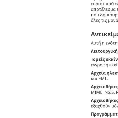
ευριστικού ε
αποτέλεσμα τ
που δημιουργ
όλες τις μον
Αντικείμ
Αυτή η ενότη
Λειτουργικ
Τομείς εκκί
εγγραφή εκκ
Αρχεία ηλεκ
και EML.
Αρχειοθήκε
MIME, NSIS, R
Αρχειοθήκες
εξαχθούν μόν
Προγράμματα