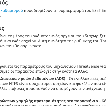
μός
 καθαρισμού
προσδιορίζουν τη συμπεριφορά του ESET End
.
ις
ίναι το μέρος του ονόματος ενός αρχείου που διαχωρίζετα
χόμενο ενός αρχείου. Αυτή η ενότητα της ρύθμισης του Th
ίων που θα σαρώνονται.
ώνετε τις παραμέτρους του μηχανισμού ThreatSense για 
σιμες οι παρακάτω επιλογές στην ενότητα
Άλλα
:
λλακτικών ροών δεδομένων (ADS)
– Οι εναλλακτικές ρο
ίων NTFS είναι συσχετισμοί αρχείων και φακέλων που είν
λλές εισβολές προσπαθούν να αποφύγουν την ανίχνευση 
ρώσεων χαμηλής προτεραιότητας στο παρασκήνιο
– Κ
η ποσότητα των πόρων του συστήματος. Αν εργάζεστε με