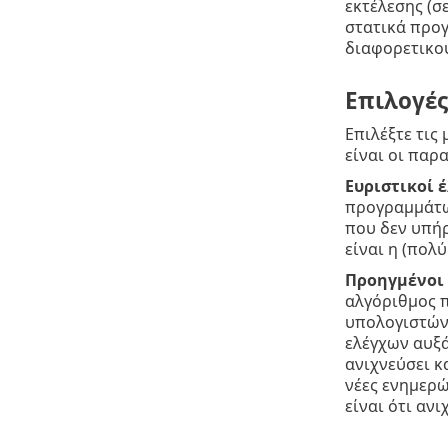
εκτέλεσης (σ
στατικά προγ
διαφορετικο
Επιλογέ
Επιλέξτε τις
είναι οι παρ
Ευριστικοί 
προγραμμάτων
που δεν υπήρ
είναι η (πολ
Προηγμένοι 
αλγόριθμος π
υπολογιστών
ελέγχων αυξά
ανιχνεύσει κ
νέες ενημερώ
είναι ότι αν