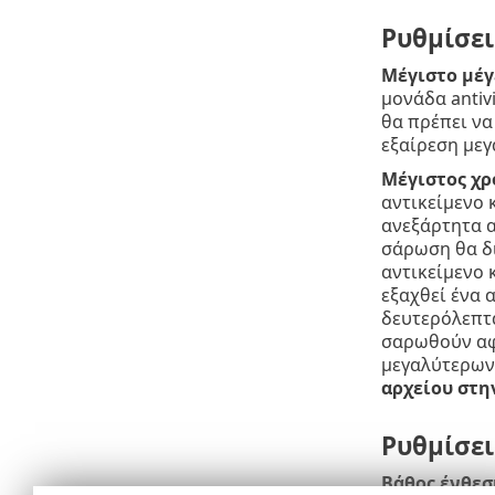
Ρυθμίσει
Μέγιστο μέγ
μονάδα antiv
θα πρέπει να
εξαίρεση μεγ
Μέγιστος χρ
αντικείμενο 
ανεξάρτητα α
σάρωση θα δι
αντικείμενο 
εξαχθεί ένα 
δευτερόλεπτα
σαρωθούν αφ
μεγαλύτερων
αρχείου στη
Ρυθμίσε
Βάθος ένθεσ