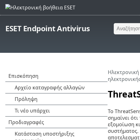
ESET Endpoint Antivirus
Ηλεκτρονική
ηλεκτρονική
Threat
Το ThreatSen
σημαίνει ότι
εξομοίωση κώ
συστήματος. 
αποτελεσματι