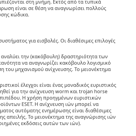
πιέζονται στη μνήμη. Εκτός από τα τυπικά
σάρωση είναι σε θέση να αναγνωρίσει πολλούς
σης κώδικα.
υστήματος για εισβολές. Οι διαθέσιμες επιλογές
υ αναλύει την (κακόβουλη) δραστηριότητα των
ικανότητα να αναγνωρίζει κακόβουλο λογισμικό
η του μηχανισμού ανίχνευσης. Το μειονέκτημα
ριστικοί έλεγχοι είναι ένας μοναδικός ευριστικός
θεί για την ανίχνευση worm και trojan horse
επιπέδου. Η χρήση προηγμένων ευριστικών
οϊόντων ESET. Η ανίχνευση ιών μπορεί να
ήματος αυτόματης ενημέρωσης είναι διαθέσιμες
ης απειλής. Το μειονέκτημα της αναγνώρισης ιών
οιημένες εκδόσεις αυτών των ιών).