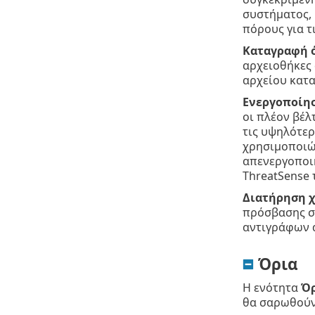
συστήματος, 
πόρους για τ
Καταγραφή 
αρχειοθήκες 
αρχείου κατα
Ενεργοποίησ
οι πλέον βέλ
τις υψηλότε
χρησιμοποιών
απενεργοποιη
ThreatSense 
Διατήρηση χ
πρόσβασης στ
αντιγράφων 
Όρια
Η ενότητα
Ό
θα σαρωθούν