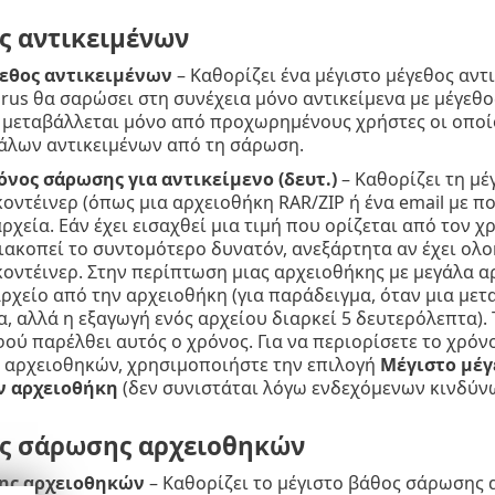
ς αντικειμένων
εθος αντικειμένων
– Καθορίζει ένα μέγιστο μέγεθος αν
irus θα σαρώσει στη συνέχεια μόνο αντικείμενα με μέγεθ
 μεταβάλλεται μόνο από προχωρημένους χρήστες οι οποίο
άλων αντικειμένων από τη σάρωση.
όνος σάρωσης για αντικείμενο (δευτ.)
– Καθορίζει τη μέ
κοντέινερ (όπως μια αρχειοθήκη RAR/ZIP ή ένα email με π
ρχεία. Εάν έχει εισαχθεί μια τιμή που ορίζεται από τον χ
ακοπεί το συντομότερο δυνατόν, ανεξάρτητα αν έχει ολ
κοντέινερ. Στην περίπτωση μιας αρχειοθήκης με μεγάλα α
αρχείο από την αρχειοθήκη (για παράδειγμα, όταν μια μετ
, αλλά η εξαγωγή ενός αρχείου διαρκεί 5 δευτερόλεπτα).
ού παρέλθει αυτός ο χρόνος. Για να περιορίσετε το χρ
 αρχειοθηκών, χρησιμοποιήστε την επιλογή
Μέγιστο μέγ
ν αρχειοθήκη
(δεν συνιστάται λόγω ενδεχόμενων κινδύν
ις σάρωσης αρχειοθηκών
ης αρχειοθηκών
– Καθορίζει το μέγιστο βάθος σάρωσης 