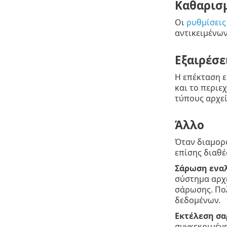
Καθαρισ
Οι
ρυθμίσεις
αντικειμένων
Εξαιρέσε
Η επέκταση ε
και το περιε
τύπους αρχε
Άλλο
Όταν διαμορφ
επίσης διαθέ
Σάρωση ενα
σύστημα αρχε
σάρωσης. Πο
δεδομένων.
Εκτέλεση σα
συγκεκριμέν