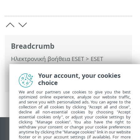
Breadcrumb
Ηλεκτρονική βοήθεια ESET
>
ESET
Endpoint Antivirus
>
Ρυθμίσεις για
προχωρημένους
>
Προστασίες
>
Your account, your cookies
Προστασία πρόσβασης στο διαδίκτυο
choice
We and our partners use cookies to give you the best
optimized online experience, analyze our website traffic,
and serve you with personalized ads. You can agree to the
collection of all cookies by clicking "Accept all and close",
decline all non-essential cookies by choosing "Accept
essential cookies only", or adjust your cookie settings by
clicking "Manage cookies". You also have the right to
withdraw your consent or change your cookie preferences
Προβολή ιστότοπου επιφάνειας εργασίας
anytime by clicking the "Manage cookies" link in our website
footer or in your account settings (if available). For more
End of Life