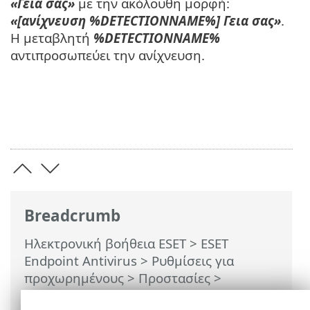
«Γεια σας»
με την ακόλουθη μορφή:
«[ανίχνευση %DETECTIONNAME%] Γεια σας»
.
Η μεταβλητή
%DETECTIONNAME%
αντιπροσωπεύει την ανίχνευση.
Breadcrumb
Ηλεκτρονική βοήθεια ESET
>
ESET
Endpoint Antivirus
>
Ρυθμίσεις για
προχωρημένους
>
Προστασίες
>
Προστασία ηλεκτρονικής αλληλογραφίας