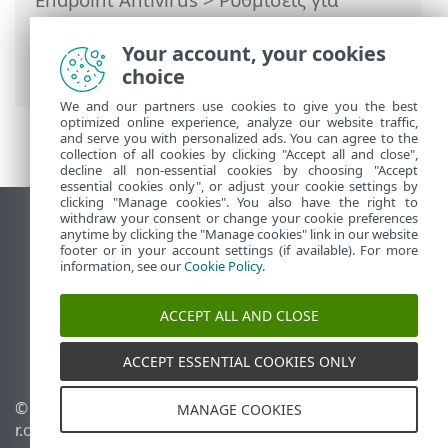
προχωρημένους
>
Προστασίες
>
Προστασία ηλεκτρονικής αλληλογραφίας
Your account, your cookies
> Προστασία γραμματοκιβωτίου
choice
We and our partners use cookies to give you the best
optimized online experience, analyze our website traffic,
and serve you with personalized ads. You can agree to the
collection of all cookies by clicking "Accept all and close",
decline all non-essential cookies by choosing "Accept
essential cookies only", or adjust your cookie settings by
clicking "Manage cookies". You also have the right to
withdraw your consent or change your cookie preferences
Προβολή ιστότοπου επιφάνειας εργασίας
anytime by clicking the "Manage cookies" link in our website
footer or in your account settings (if available). For more
End of Life
information, see our
Cookie Policy
.
Γνωσιακή βάση ESET
Ομάδα συζήτησης ESET
ACCEPT ALL AND CLOSE
ESET Status Portal
Τοπική υποστήριξη
ACCEPT ESSENTIAL COOKIES ONLY
© 1992 - 2026 ESET, spol. s
Διαχείριση cookies
MANAGE COOKIES
r.o. - Με την επιφύλαξη
Πολιτική cookie