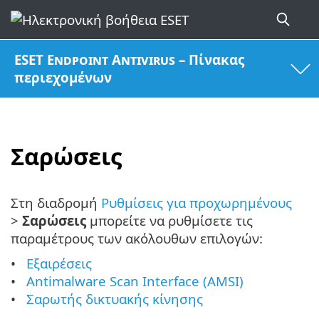
ESET Endpoint Antivirus – Πίνακας
περιεχομένων
Σαρώσεις
Στη διαδρομή
Ρυθμίσεις για προχωρημένους
>
Σαρώσεις
μπορείτε να ρυθμίσετε τις
παραμέτρους των ακόλουθων επιλογών:
Εξαιρέσεις
Antimalware Scan Interface (AMSI)
Σαρωτής δικτυακής κίνησης