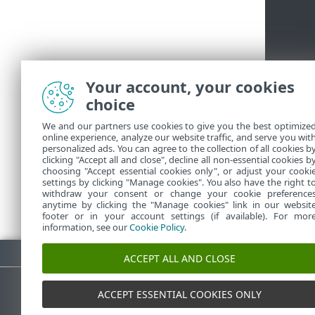
Your account, your cookies
choice
We and our partners use cookies to give you the best optimize
online experience, analyze our website traffic, and serve you wit
personalized ads. You can agree to the collection of all cookies b
clicking "Accept all and close", decline all non-essential cookies b
choosing "Accept essential cookies only", or adjust your cooki
settings by clicking "Manage cookies". You also have the right t
withdraw your consent or change your cookie preference
anytime by clicking the "Manage cookies" link in our websit
footer or in your account settings (if available). For mor
information, see our
Cookie Policy
.
Descargar PDF
ACCEPT ALL AND CLOSE
ACCEPT ESSENTIAL COOKIES ONLY
Base de conocimiento de ESET