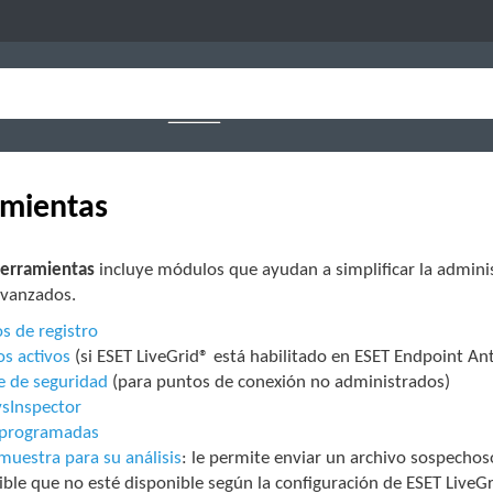
mientas
erramientas
incluye módulos que ayudan a simplificar la admini
avanzados.
s de registro
s activos
(si ESET LiveGrid® está habilitado en ESET Endpoint Anti
e de seguridad
(para puntos de conexión no administrados)
ysInspector
 programadas
muestra para su análisis
: le permite enviar un archivo sospechoso
ible que no esté disponible según la configuración de ESET LiveG