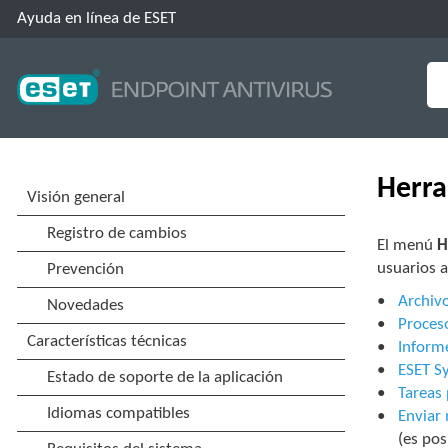
Ayuda en línea de ESET
Herra
El menú
H
usuarios 
Archivo
Proceso
Inform
ESET S
Tareas
Enviar 
(es pos