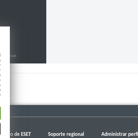
d
h
y
y
e
o
s
e
e
Foro de ESET
Soporte regional
Administrar perfi