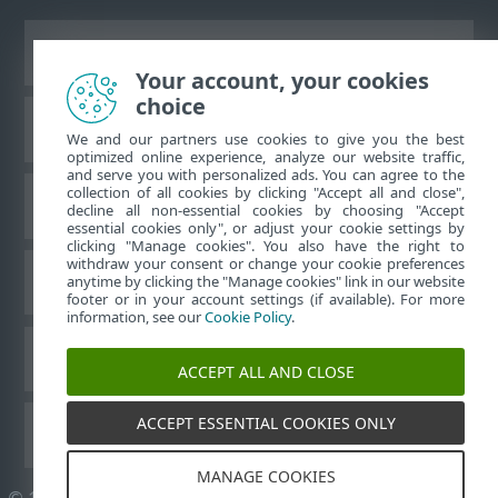
Ver sitio del escritorio
Your account, your cookies
choice
Base de conocimiento de ESET
We and our partners use cookies to give you the best
optimized online experience, analyze our website traffic,
and serve you with personalized ads. You can agree to the
collection of all cookies by clicking "Accept all and close",
Foro de ESET
decline all non-essential cookies by choosing "Accept
essential cookies only", or adjust your cookie settings by
clicking "Manage cookies". You also have the right to
withdraw your consent or change your cookie preferences
Soporte regional
anytime by clicking the "Manage cookies" link in our website
footer or in your account settings (if available). For more
information, see our
Cookie Policy
.
Administrar perfiles
ACCEPT ALL AND CLOSE
ACCEPT ESSENTIAL COOKIES ONLY
Guías para el usuario ESET
MANAGE COOKIES