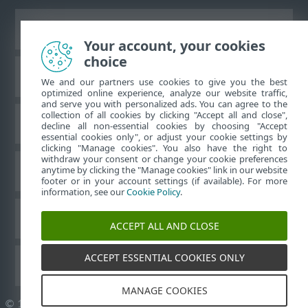
Ver sitio del escritorio
Your account, your cookies
choice
Base de conocimiento de ESET
We and our partners use cookies to give you the best
optimized online experience, analyze our website traffic,
and serve you with personalized ads. You can agree to the
collection of all cookies by clicking "Accept all and close",
Foro de ESET
decline all non-essential cookies by choosing "Accept
essential cookies only", or adjust your cookie settings by
clicking "Manage cookies". You also have the right to
withdraw your consent or change your cookie preferences
Soporte regional
anytime by clicking the "Manage cookies" link in our website
footer or in your account settings (if available). For more
information, see our
Cookie Policy
.
Administrar perfiles
ACCEPT ALL AND CLOSE
ACCEPT ESSENTIAL COOKIES ONLY
Guías para el usuario ESET
MANAGE COOKIES
©
1992-2026
ESET, spol. s r.o. - Todos los derechos reservados.