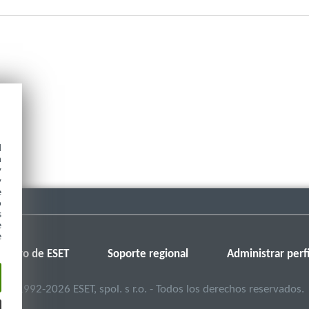
d
h
y
y
e
o
s
e
e
Foro de ESET
Soporte regional
Administrar perfi
©
1992-2026
ESET, spol. s r.o. - Todos los derechos reservados.