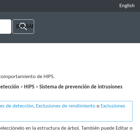
English
l comportamiento de HIPS.
etección
>
HIPS
>
Sistema de prevención de intrusiones
nes de detección
,
Exclusiones de rendimiento
o
Exclusiones
selecciónelo en la estructura de árbol. También puede Editar o