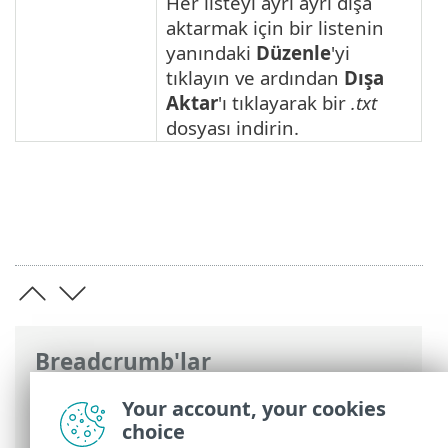
Her listeyi ayrı ayrı dışa
aktarmak için bir listenin
yanındaki
Düzenle
'yi
tıklayın ve ardından
Dışa
Aktar
'ı tıklayarak bir
.txt
dosyası indirin.
Breadcrumb'lar
ESET Online Yardım
>
ESET Cloud Office
Your account, your cookies
Security
>
Genel Bakış
> Veri dışa
choice