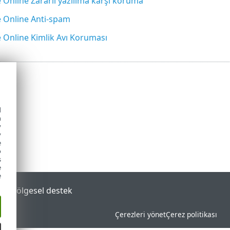
Online Zararlı yazılıma karşı koruma
 Online Anti-spam
 Online Kimlik Avı Koruması
d
h
y
y
e
o
s
e
e
tal
Bölgesel destek
Çerezleri yönet
Çerez politikası