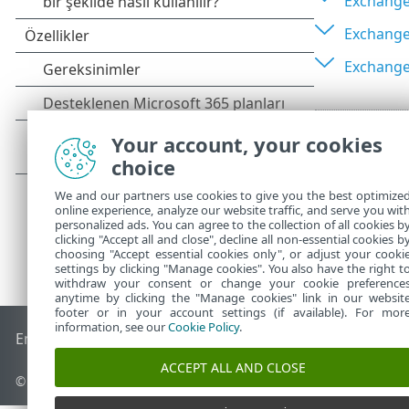
Exchange 
Exchange
Exchange
Your account, your cookies
choice
We and our partners use cookies to give you the best optimize
online experience, analyze our website traffic, and serve you wit
personalized ads. You can agree to the collection of all cookies b
clicking "Accept all and close", decline all non-essential cookies b
choosing "Accept essential cookies only", or adjust your cooki
settings by clicking "Manage cookies". You also have the right t
withdraw your consent or change your cookie preference
anytime by clicking the "Manage cookies" link in our websit
footer or in your account settings (if available). For mor
information, see our
Cookie Policy
.
End of Life
ESET Bilgi Bankası
ESET Forumu
ESET Status Por
ACCEPT ALL AND CLOSE
© 1992 - 2026 ESET, spol. s r.o. - Tüm hakları saklıdır.