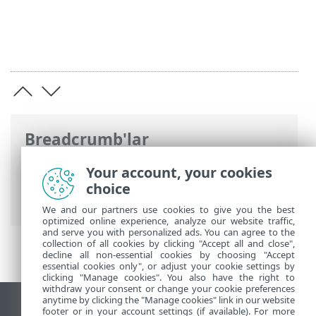
Breadcrumb'lar
ESET Online Yardım
>
ESET Cloud Office
Your account, your cookies
Security
>
ESET Cloud Office Security‘de
choice
gezinme
> Ayarlar
We and our partners use cookies to give you the best
optimized online experience, analyze our website traffic,
and serve you with personalized ads. You can agree to the
collection of all cookies by clicking "Accept all and close",
decline all non-essential cookies by choosing "Accept
essential cookies only", or adjust your cookie settings by
clicking "Manage cookies". You also have the right to
withdraw your consent or change your cookie preferences
anytime by clicking the "Manage cookies" link in our website
Masaüstü sitesini görüntüle
footer or in your account settings (if available). For more