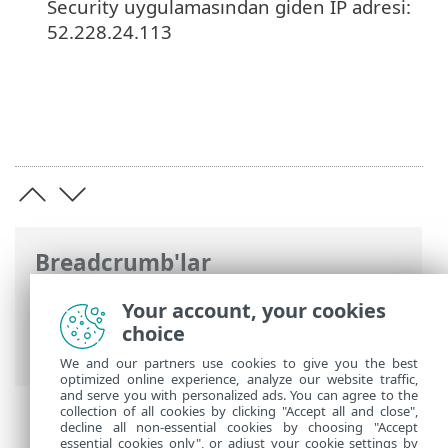
Security uygulamasından giden IP adresi:
52.228.24.113
Breadcrumb'lar
ESET Online Yardım
>
ESET Cloud Office
Your account, your cookies
Security
>
ESET Cloud Office Security‘de
choice
gezinme
>
Ayarlar
> Syslog'lar
We and our partners use cookies to give you the best
optimized online experience, analyze our website traffic,
and serve you with personalized ads. You can agree to the
collection of all cookies by clicking "Accept all and close",
decline all non-essential cookies by choosing "Accept
essential cookies only", or adjust your cookie settings by