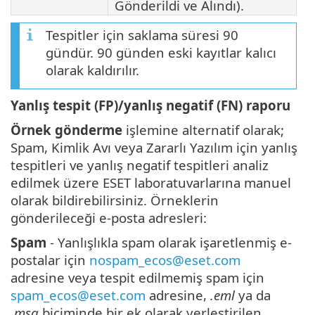
Gönderildi ve Alındı).
Tespitler için saklama süresi 90
gündür. 90 günden eski kayıtlar kalıcı
olarak kaldırılır.
Yanlış tespit (FP)/yanlış negatif (FN) raporu
Örnek gönderme
işlemine alternatif olarak;
Spam, Kimlik Avı veya Zararlı Yazılım için yanlış
tespitleri ve yanlış negatif tespitleri analiz
edilmek üzere ESET laboratuvarlarına manuel
olarak bildirebilirsiniz. Örneklerin
gönderileceği e-posta adresleri:
Spam
- Yanlışlıkla spam olarak işaretlenmiş e-
postalar için
nospam_ecos@eset.com
adresine veya tespit edilmemiş spam için
spam_ecos@eset.com
adresine,
.eml
ya da
.msg
biçiminde bir ek olarak yerleştirilen