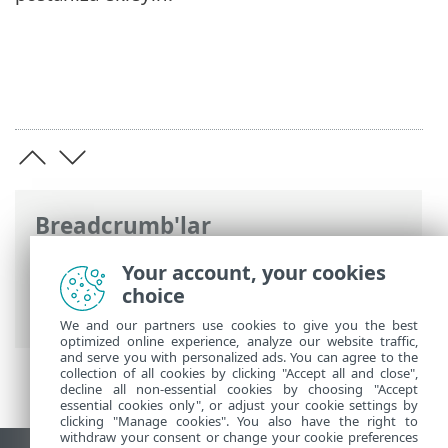
Breadcrumb'lar
ESET Online Yardım
>
ESET Cloud Office
Your account, your cookies
Security
>
ESET Cloud Office Security‘de
choice
gezinme
> Algılamalar
We and our partners use cookies to give you the best
optimized online experience, analyze our website traffic,
and serve you with personalized ads. You can agree to the
collection of all cookies by clicking "Accept all and close",
decline all non-essential cookies by choosing "Accept
essential cookies only", or adjust your cookie settings by
clicking "Manage cookies". You also have the right to
withdraw your consent or change your cookie preferences