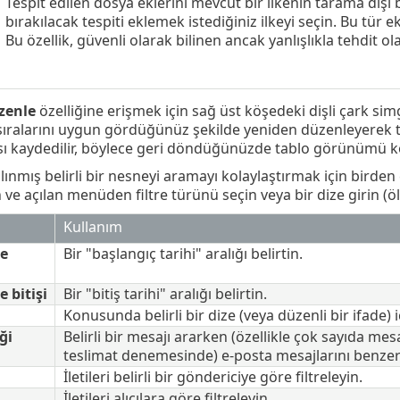
Tespit edilen dosya eklerini mevcut bir ilkenin tarama dışı b
bırakılacak tespiti eklemek istediğiniz ilkeyi seçin. Bu tür e
Bu özellik, güvenli olarak bilinen ancak yanlışlıkla tehdit ola
zenle
özelliğine erişmek için sağ üst köşedeki dişli çark si
sıralarını uygun gördüğünüz şekilde yeniden düzenleyerek t
ı kaydedilir, böylece geri döndüğünüzde tablo görünümü k
ınmış belirli bir nesneyi aramayı kolaylaştırmak için birden 
ın ve açılan menüden filtre türünü seçin veya bir dize girin (öl
Kullanım
e
Bir "başlangıç tarihi" aralığı belirtin.
 bitişi
Bir "bitiş tarihi" aralığı belirtin.
Konusunda belirli bir dize (veya düzenli bir ifade) 
ği
Belirli bir mesajı ararken (özellikle çok sayıda m
teslimat denemesinde) e-posta mesajlarını benzersiz
İletileri belirli bir göndericiye göre filtreleyin.
İletileri alıcılara göre filtreleyin.