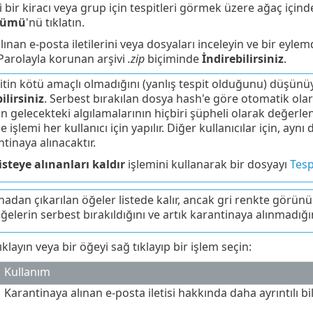
li bir kiracı veya grup için tespitleri görmek üzere ağaç içind
Tümü
'nü tıklatın.
ınan e-posta iletilerini veya dosyaları inceleyin ve bir eyle
Parolayla korunan arşivi
.zip
biçiminde
İndirebilirsiniz
.
pitin kötü amaçlı olmadığını (yanlış tespit olduğunu) düşün
ilirsiniz
. Serbest bırakılan dosya hash'e göre otomatik olarak 
n gelecekteki algılamalarının hiçbiri şüpheli olarak değerl
e işlemi her kullanıcı için yapılır. Diğer kullanıcılar için, 
tinaya alınacaktır.
isteye alınanları kaldır
işlemini kullanarak bir dosyayı
Tesp
adan çıkarılan öğeler listede kalır, ancak gri renkte görünür.
elerin serbest bırakıldığını ve artık karantinaya alınmadığın
klayın veya bir öğeyi sağ tıklayıp bir işlem seçin:
Kullanım
Karantinaya alınan e-posta iletisi hakkında daha ayrıntılı bil