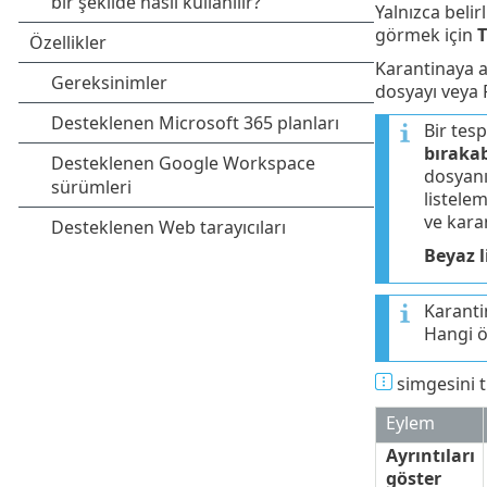
Yalnızca belir
görmek için
Karantinaya al
dosyayı veya 
Bir tes
bırakab
dosyanı
listelem
ve karan
Beyaz l
Karantin
Hangi öğ
simgesini tı
Eylem
Ayrıntıları
göster