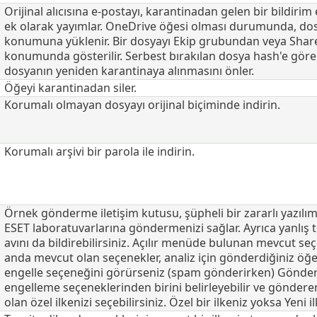
Orijinal alıcısına e-postayı, karantinadan gelen bir bildirim 
ek olarak yayımlar. OneDrive öğesi olması durumunda, dosy
konumuna yüklenir. Bir dosyayı Ekip grubundan veya ShareP
konumunda gösterilir. Serbest bırakılan dosya hash'e göre o
dosyanın yeniden karantinaya alınmasını önler.
Öğeyi karantinadan siler.
Korumalı olmayan dosyayı orijinal biçiminde indirin.
Korumalı arşivi bir parola ile indirin.
Örnek gönderme iletişim kutusu, şüpheli bir zararlı yazılım 
ESET laboratuvarlarına göndermenizi sağlar. Ayrıca yanlış te
avını da bildirebilirsiniz. Açılır menüde bulunan mevcut 
anda mevcut olan seçenekler, analiz için gönderdiğiniz öğey
engelle seçeneğini görürseniz (spam gönderirken) Gönderen
engelleme seçeneklerinden birini belirleyebilir ve gönderen
olan özel ilkenizi seçebilirsiniz. Özel bir ilkeniz yoksa Yeni i