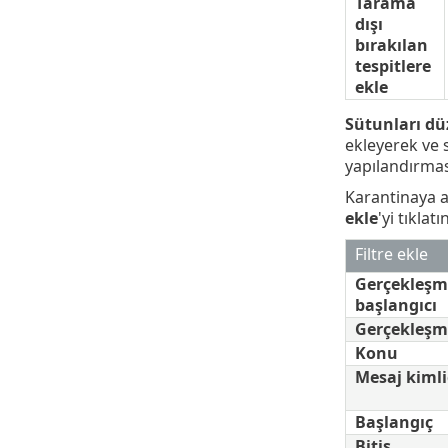
Tarama
dışı
bırakılan
tespitlere
ekle
Sütunları dü
ekleyerek ve 
yapılandırmas
Karantinaya al
ekle
'yi tıklat
Filtre ekle
Gerçekleşm
başlangıcı
Gerçekleşme
Konu
Mesaj kimli
Başlangıç
Bitiş