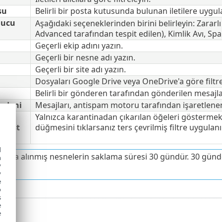
su
Belirli bir posta kutusunda bulunan iletilere uygula
nucu
Aşağıdaki seçeneklerinden birini belirleyin: Zararlı
Advanced tarafından tespit edilen), Kimlik Avı, Sp
Geçerli ekip adını yazın.
Geçerli bir nesne adı yazın.
Geçerli bir site adı yazın.
Dosyaları Google Drive veya OneDrive'a göre filtre
Belirli bir gönderen tarafından gönderilen mesajla
edeni
Mesajları, antispam motoru tarafından işaretlenen 
Yalnızca karantinadan çıkarılan öğeleri göstermek
erbest
düğmesini tıklarsanız ters çevrilmiş filtre uygulanı
d
inaya alınmış nesnelerin saklama süresi 30 gündür. 30 günde
h
y
.
y
e
o
s
e
e