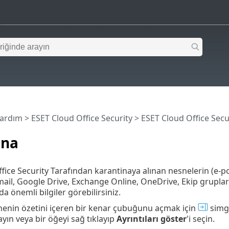
Yardım
>
ESET Cloud Office Security
>
ESET Cloud Office Secu
ina
fice Security Tarafından karantinaya alınan nesnelerin (e-po
ail, Google Drive, Exchange Online, OneDrive, Ekip grupları 
 önemli bilgiler görebilirsiniz.
esnenin özetini içeren bir kenar çubuğunu açmak için
simge
ayın veya bir öğeyi sağ tıklayıp
Ayrıntıları göster
'i seçin.