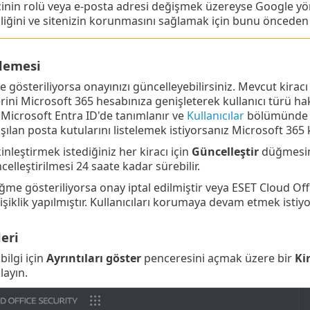
inin rolü veya e-posta adresi değişmek üzereyse Google yöneti
lliğini ve sitenizin korunmasını sağlamak için bunu önceden
llemesi
 gösteriliyorsa onayınızı güncelleyebilirsiniz. Mevcut kiracı
erini Microsoft 365 hesabınıza genişleterek kullanıcı türü hakk
ü Microsoft Entra ID'de tanımlanır ve
Kullanıcılar
bölümünde ay
şılan posta kutularını listelemek istiyorsanız Microsoft 365 kul
kinleştirmek istediğiniz her kiracı için
Güncelleştir
düğmesini
elleştirilmesi 24 saate kadar sürebilir.
üğme gösteriliyorsa onay iptal edilmiştir veya ESET Cloud Off
işiklik yapılmıştır. Kullanıcıları korumaya devam etmek istiy
leri
bilgi için
Ayrıntıları göster
penceresini açmak üzere bir
Ki
klayın.