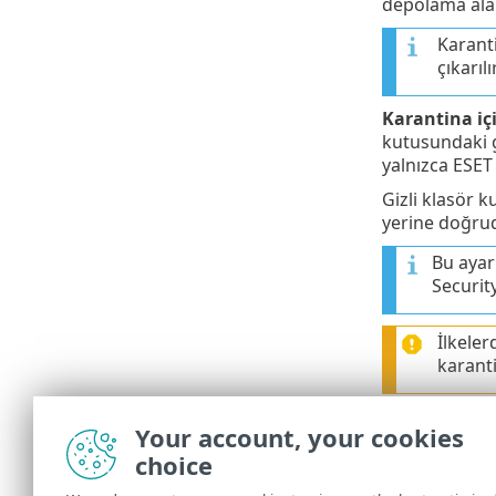
depolama ala
Karant
çıkarılır
Karantina içi
kutusundaki g
yalnızca ESET 
Gizli klasör 
yerine doğrud
Bu ayarı
Securit
İlkeler
karant
SPAM bildir 
Your account, your cookies
spam mesajlar
choice
İstenmeyen kl