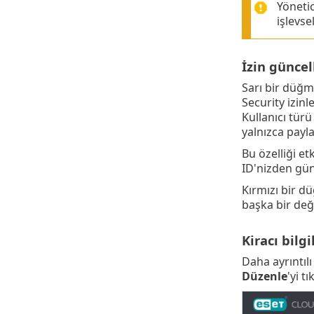
Yönetic
işlevse
İzin günce
Sarı bir düğme
Security izinl
Kullanıcı tür
yalnızca payla
Bu özelliği et
ID'nizden günc
Kırmızı bir d
başka bir değ
Kiracı bilgi
Daha ayrıntılı 
Düzenle
'yi tı