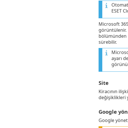
Otomati
ESET Clo
Microsoft 365 
görüntülenir.
bölümünden çı
sürebilir.
Microso
ayarı de
görünür
Site
Kiracının iliş
değişiklikleri 
Google yöne
Google yöneti