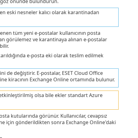
i göz önünde bulundurun.
n eski nesneler kalıcı olarak karantinadan
klenen tüm yeni e-postalar kullanıcının posta
ndan görülemez ve karantinaya alınan e-postalar
lir.
karıldığında e-posta eki olarak teslim edilmek
ni de değiştirir. E-postalar, ESET Cloud Office
rine kiracının Exchange Online ortamında bulunur.
etkinleştirilmiş olsa bile ekler standart Azure
 posta kutularında görünür. Kullanıcılar, cevapsız
rme için gönderildikten sonra Exchange Online'daki