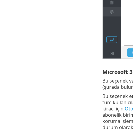
Microsoft 3
Bu seçenek va
(şurada bulu
Bu seçenek et
tüm kullanıcıl
kiracı için
Oto
abonelik birim
koruma işle
durum olarak d