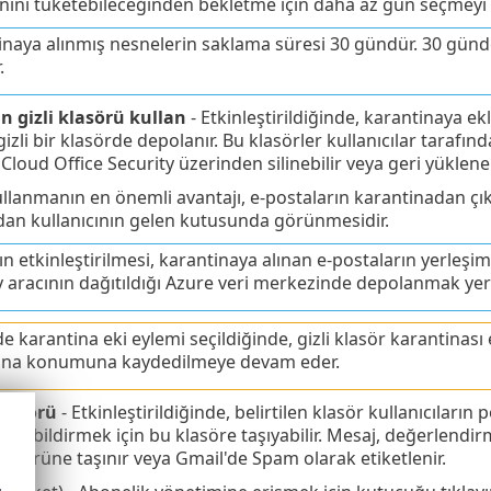
nını tüketebileceğinden bekletme için daha az gün seçmey
inaya alınmış nesnelerin saklama süresi 30 gündür. 30 günde
.
n gizli klasörü kullan
- Etkinleştirildiğinde, karantinaya e
izli bir klasörde depolanır. Bu klasörler kullanıcılar tarafı
Cloud Office Security üzerinden silinebilir veya geri yüklenebi
kullanmanın en önemli avantajı, e-postaların karantinadan çı
an kullanıcının gelen kutusunda görünmesidir.
n etkinleştirilmesi, karantinaya alınan e-postaların yerleşimi
y aracının dağıtıldığı Azure veri merkezinde depolanmak ye
de karantina eki eylemi seçildiğinde, gizli klasör karantinası 
ina konumuna kaydedilmeye devam eder.
klasörü
- Etkinleştirildiğinde, belirtilen klasör kullanıcıların
ını bildirmek için bu klasöre taşıyabilir. Mesaj, değerlendi
asörüne taşınır veya Gmail'de Spam olarak etiketlenir.