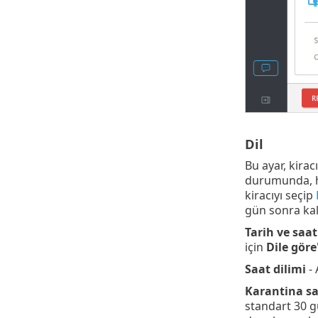
Dil
Bu ayar, kirac
durumunda, her
kiracıyı seçip
gün sonra kald
Tarih ve saat
için
Dile göre
Saat dilimi
- 
Karantina s
standart 30 gü