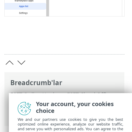
Breadcrumb'lar
ESET Online Yardım
>
ESET Cloud Office
Security
>
Ayarlar'da kiracılarınızı
Your account, your cookies
yönetme
> Kiracıyı ESET Cloud Office
choice
Security aracından kaldırma
We and our partners use cookies to give you the best
optimized online experience, analyze our website traffic,
and serve you with personalized ads. You can agree to the