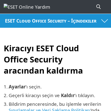
ESET Cloud Office Security – İçindekiler
Kiracıyı ESET Cloud
Office Security
aracından kaldırma
1.
Ayarlar
'ı seçin.
2.
Geçerli kiracıyı seçin ve
Kaldır
'ı tıklayın.
3.
Bildirim penceresinde, bu işlemle verilerin
Sınırlamalar ve Veri Saklama Politikası
'nda