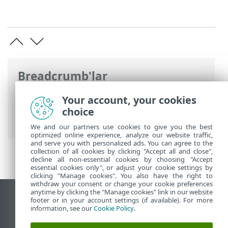
Breadcrumb'lar
ESET Online Yardım
>
ESET Cloud Office
Your account, your cookies
Security
>
Ayarlar'da kiracılarınızı
choice
yönetme
> Microsoft 365 kiracısı
We and our partners use cookies to give you the best
optimized online experience, analyze our website traffic,
and serve you with personalized ads. You can agree to the
collection of all cookies by clicking "Accept all and close",
decline all non-essential cookies by choosing "Accept
essential cookies only", or adjust your cookie settings by
clicking "Manage cookies". You also have the right to
withdraw your consent or change your cookie preferences
anytime by clicking the "Manage cookies" link in our website
Masaüstü sitesini görüntüle
footer or in your account settings (if available). For more
information, see our
Cookie Policy
.
End of Life
ESET Bilgi Bankası