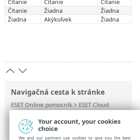
Čítanie
Čítanie
Čítanie
Čítanie
Žiadna
Žiadna
Žiadna
Akýkoľvek
Žiadna
Navigačná cesta k stránke
ESET Online pomocník
>
ESET Cloud
Office Security
>
Orientácia v ESET Cloud
Office Security
>
Nastavenia
> Kontrola
Your account, your cookies
prístupu
choice
We and our partners use cookies to give you the best