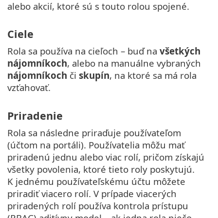
alebo akcií, ktoré sú s touto rolou spojené.
Ciele
Rola sa používa na cieľoch – buď na
všetkých
nájomníkoch
, alebo na manuálne vybraných
nájomníkoch
či
skupín
, na ktoré sa má rola
vzťahovať.
Priradenie
Rola sa následne priraďuje používateľom
(účtom na portáli). Používatelia môžu mať
priradenú jednu alebo viac rolí, pričom získajú
všetky povolenia, ktoré tieto roly poskytujú.
K jednému používateľskému účtu môžete
priradiť viacero rolí. V prípade viacerých
priradených rolí používa kontrola prístupu
(RBAC) aditívny model – ak jedna rola niečo