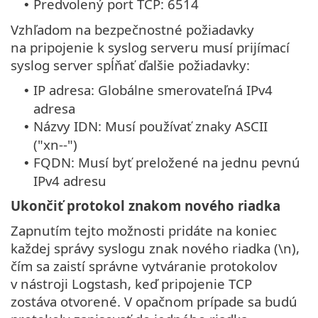
Predvolený port TCP: 6514
•
Vzhľadom na bezpečnostné požiadavky
na pripojenie k syslog serveru musí prijímací
syslog server spĺňať ďalšie požiadavky:
IP adresa: Globálne smerovateľná IPv4
•
adresa
Názvy IDN: Musí používať znaky ASCII
•
("xn--")
FQDN: Musí byť preložené na jednu pevnú
•
IPv4 adresu
Ukončiť protokol znakom nového riadka
Zapnutím tejto možnosti pridáte na koniec
každej správy syslogu znak nového riadka (\n),
čím sa zaistí správne vytváranie protokolov
v nástroji Logstash, keď pripojenie TCP
zostáva otvorené. V opačnom prípade sa budú