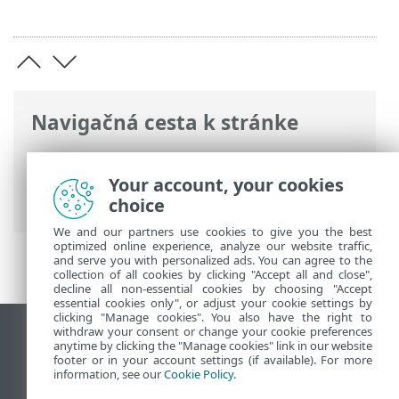
Navigačná cesta k stránke
ESET Online pomocník
>
ESET Cloud
Office Security
>
Orientácia v ESET Cloud
Your account, your cookies
Office Security
>
Nastavenia
> Syslogy
choice
We and our partners use cookies to give you the best
optimized online experience, analyze our website traffic,
and serve you with personalized ads. You can agree to the
collection of all cookies by clicking "Accept all and close",
decline all non-essential cookies by choosing "Accept
essential cookies only", or adjust your cookie settings by
clicking "Manage cookies". You also have the right to
withdraw your consent or change your cookie preferences
Zobraziť stránku ako na počítači
anytime by clicking the "Manage cookies" link in our website
footer or in your account settings (if available). For more
End of Life
information, see our
Cookie Policy
.
Databáza znalostí ESET