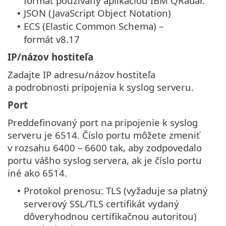
formát používaný aplikáciou IBM QRadar.
JSON (JavaScript Object Notation)
•
ECS (Elastic Common Schema) –
•
formát v8.17
IP/názov hostiteľa
Zadajte IP adresu/názov hostiteľa
a podrobnosti pripojenia k syslog serveru.
Port
Preddefinovaný port na pripojenie k syslog
serveru je 6514. Číslo portu môžete zmeniť
v rozsahu 6400 – 6600 tak, aby zodpovedalo
portu vášho syslog servera, ak je číslo portu
iné ako 6514.
Protokol prenosu: TLS (vyžaduje sa platný
•
serverový SSL/TLS certifikát vydaný
dôveryhodnou certifikačnou autoritou)