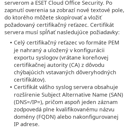
serverom a ESET Cloud Office Security. Po
zapnutí overenia sa zobrazí nové textové pole,
do ktorého môžete skopírovať a vložiť
požadovaný certifikačný reťazec. Certifikát
servera musí spĺňať nasledujúce požiadavky:
Celý certifikačný reťazec vo formáte PEM
•
je nahraný a uložený v konfigurácii
exportu syslogov (vrátane koreňovej
certifikačnej autority (CA) z dôvodu
chýbajúcich vstavaných dôveryhodných
certifikátov).
Certifikát vášho syslog servera obsahuje
•
rozšírenie Subject Alternative Name (SAN)
(DNS=/IP=), pričom aspoň jeden záznam
zodpovedá plne kvalifikovanému názvu
domény (FQDN) alebo nakonfigurovanej
IP adrese.