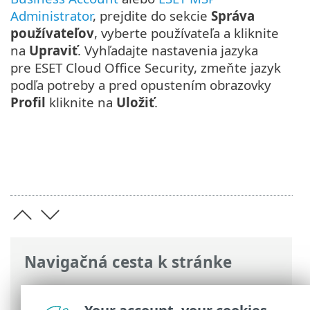
Administrator
, prejdite do sekcie
Správa
používateľov
, vyberte používateľa a kliknite
na
Upraviť
. Vyhľadajte nastavenia jazyka
pre ESET Cloud Office Security, zmeňte jazyk
podľa potreby a pred opustením obrazovky
Profil
kliknite na
Uložiť
.
Navigačná cesta k stránke
ESET Online pomocník
>
ESET Cloud
Office Security
>
Orientácia v ESET Cloud