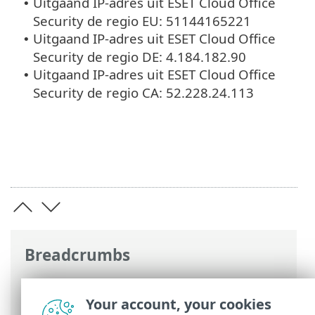
Uitgaand IP-adres uit ESET Cloud Office
•
Security de regio EU: 51144165221
Uitgaand IP-adres uit ESET Cloud Office
•
Security de regio DE: 4.184.182.90
Uitgaand IP-adres uit ESET Cloud Office
•
Security de regio CA: 52.228.24.113
Breadcrumbs
Online-Help van ESET
>
ESET Cloud Office
Security
>
Navigeren in ESET Cloud Office
Your account, your cookies