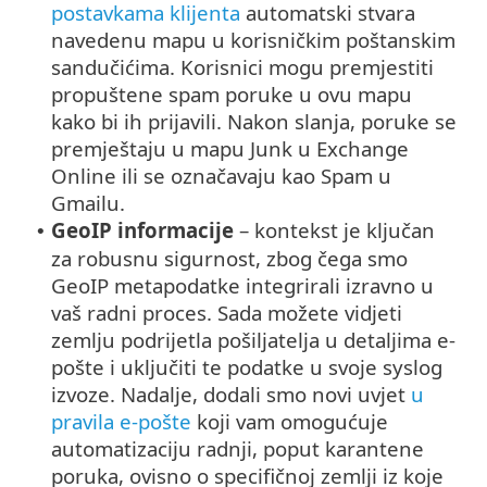
postavkama klijenta
automatski stvara
navedenu mapu u korisničkim poštanskim
sandučićima. Korisnici mogu premjestiti
propuštene spam poruke u ovu mapu
kako bi ih prijavili. Nakon slanja, poruke se
premještaju u mapu Junk u Exchange
Online ili se označavaju kao Spam u
Gmailu.
GeoIP informacije
– kontekst je ključan
•
za robusnu sigurnost, zbog čega smo
GeoIP metapodatke integrirali izravno u
vaš radni proces. Sada možete vidjeti
zemlju podrijetla pošiljatelja u detaljima e-
pošte i uključiti te podatke u svoje syslog
izvoze. Nadalje, dodali smo novi uvjet
u
pravila e-pošte
koji vam omogućuje
automatizaciju radnji, poput karantene
poruka, ovisno o specifičnoj zemlji iz koje