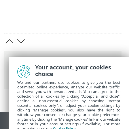
Putanje
Your account, your cookies
ESET-ova online pomoć
>
ESET Cloud
choice
Office Security
>
Pregled
> Novosti
We and our partners use cookies to give you the best
optimized online experience, analyze our website traffic,
and serve you with personalized ads. You can agree to the
collection of all cookies by clicking "Accept all and close",
decline all non-essential cookies by choosing "Accept
essential cookies only", or adjust your cookie settings by
clicking "Manage cookies". You also have the right to
withdraw your consent or change your cookie preferences
anytime by clicking the "Manage cookies" link in our website
Prikaži stranicu za radnu površinu
footer or in your account settings (if available). For more
information, see our
Cookie Policy
.