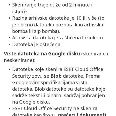
Skeniranje traje duže od 2 minute i
•
istječe.
Razina arhivske datoteke je 10 ili više (to
•
je obično datoteka poznata kao arhivska
bomba ili zip bomba).
Arhivska datoteka je zaštićena lozinkom
•
Datoteka je oštećena.
•
Vrste datoteka na Google disku
(skenirane i
neskenirane):
Datoteke koje skenira ESET Cloud Office
•
Security zovu se
Blob
datoteke. Prema
Googleovim specifikacijama vrsta
datoteka, Blob datoteke su datoteke koje
sadrže tekst ili binarni sadržaj pohranjen
na Google disku.
ESET Cloud Office Security ne skenira
•
datoteke kao što su
prečaci
i
dokumenti