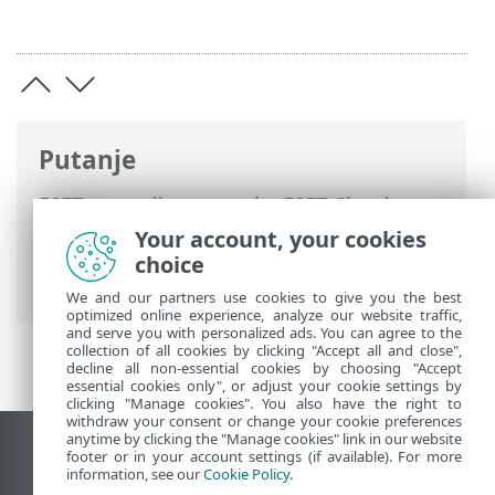
Putanje
ESET-ova online pomoć
>
ESET Cloud
Office Security
>
Specifikacije
>
Your account, your cookies
Ograničenja i pravila zadržavanja
choice
podataka
We and our partners use cookies to give you the best
optimized online experience, analyze our website traffic,
and serve you with personalized ads. You can agree to the
collection of all cookies by clicking "Accept all and close",
decline all non-essential cookies by choosing "Accept
essential cookies only", or adjust your cookie settings by
clicking "Manage cookies". You also have the right to
withdraw your consent or change your cookie preferences
anytime by clicking the "Manage cookies" link in our website
Prikaži stranicu za radnu površinu
footer or in your account settings (if available). For more
information, see our
Cookie Policy
.
End of Life