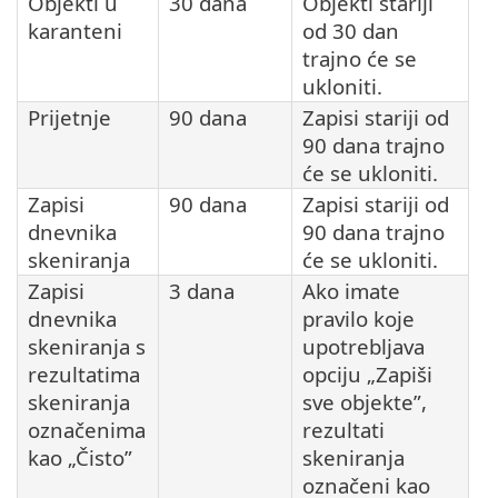
Objekti u
30 dana
Objekti stariji
karanteni
od 30 dan
trajno će se
ukloniti.
Prijetnje
90 dana
Zapisi stariji od
90 dana trajno
će se ukloniti.
Zapisi
90 dana
Zapisi stariji od
dnevnika
90 dana trajno
skeniranja
će se ukloniti.
Zapisi
3 dana
Ako imate
dnevnika
pravilo koje
skeniranja s
upotrebljava
rezultatima
opciju „Zapiši
skeniranja
sve objekte”,
označenima
rezultati
kao „Čisto”
skeniranja
označeni kao