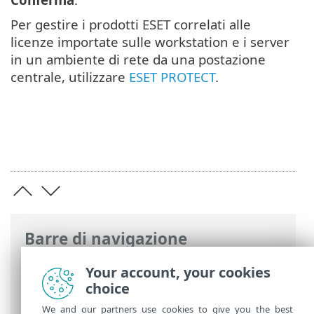
Per gestire i prodotti ESET correlati alle
licenze importate sulle workstation e i server
in un ambiente di rete da una postazione
centrale, utilizzare
ESET PROTECT
.
Barre di navigazione
Guida online ESET
>
ESET Business
Your account, your cookies
Account
>
Per iniziare
>
Licenze
>
choice
Aggiungi licenza
We and our partners use cookies to give you the best