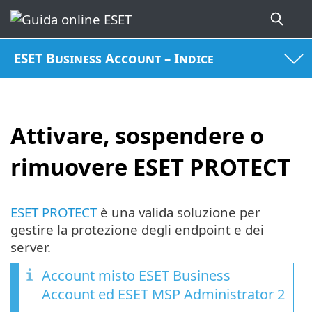
ESET Business Account – Indice
Attivare, sospendere o
rimuovere ESET PROTECT
ESET PROTECT
è una valida soluzione per
gestire la protezione degli endpoint e dei
server.
Account misto
ESET Business
Account
ed
ESET MSP Administrator 2