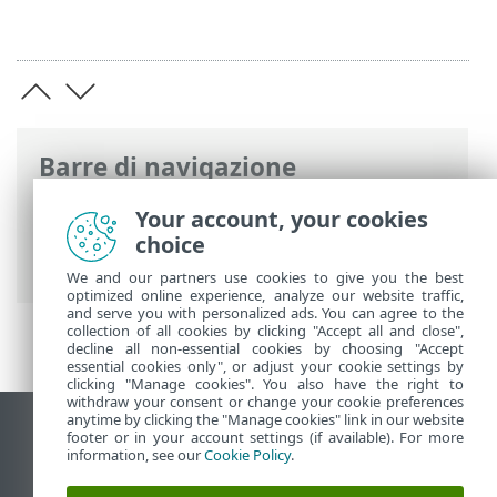
Barre di navigazione
Guida online ESET
>
ESET Business
Your account, your cookies
Account
>
Utilizzo di ESET Business
choice
Account
> ESET PROTECT
We and our partners use cookies to give you the best
optimized online experience, analyze our website traffic,
and serve you with personalized ads. You can agree to the
collection of all cookies by clicking "Accept all and close",
decline all non-essential cookies by choosing "Accept
essential cookies only", or adjust your cookie settings by
clicking "Manage cookies". You also have the right to
withdraw your consent or change your cookie preferences
anytime by clicking the "Manage cookies" link in our website
Visualizza sito desktop
footer or in your account settings (if available). For more
information, see our
Cookie Policy
.
End of Life
ESET Knowledge Base