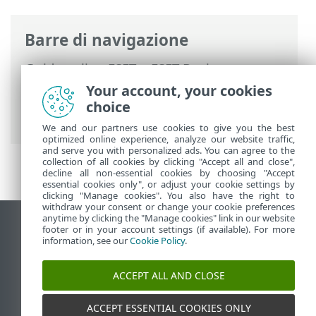
Barre di navigazione
Guida online ESET
>
ESET Business
Account
>
Utilizzo di ESET Business
Your account, your cookies
Account
>
Gestione utenti
>
choice
Autenticazione a due fattori
We and our partners use cookies to give you the best
optimized online experience, analyze our website traffic,
and serve you with personalized ads. You can agree to the
collection of all cookies by clicking "Accept all and close",
decline all non-essential cookies by choosing "Accept
essential cookies only", or adjust your cookie settings by
clicking "Manage cookies". You also have the right to
withdraw your consent or change your cookie preferences
anytime by clicking the "Manage cookies" link in our website
Visualizza sito desktop
footer or in your account settings (if available). For more
information, see our
Cookie Policy
.
End of Life
ESET Knowledge Base
ACCEPT ALL AND CLOSE
Forum ESET
ESET Status Portal
ACCEPT ESSENTIAL COOKIES ONLY