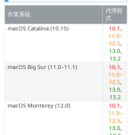
代理程
作業系統
式
macOS Catalina (10.15)
10.1
,
11.0–
12.5
,
13.0
,
13.2
macOS Big Sur (11.0–11.1)
10.1
,
11.0–
12.5
,
13.0
,
13.2
macOS Monterey (12.0)
10.1
,
11.0–
12.5
,
13.0
,