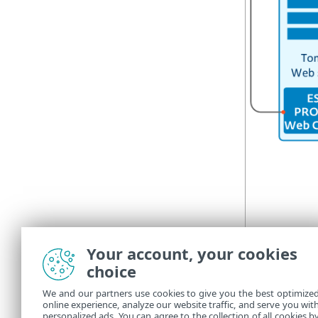
Your account, your cookies
choice
We and our partners use cookies to give you the best optimize
online experience, analyze our website traffic, and serve you wit
personalized ads. You can agree to the collection of all cookies b