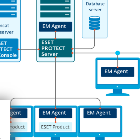
d
h
y