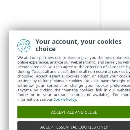
Your account, your cookies
choice
We and our partners use cookies to give you the best optimize
online experience, analyze our website traffic, and serve you wit
personalized ads. You can agree to the collection of all cookies b
clicking "Accept all and close", decline all non-essential cookies b
choosing "Accept essential cookies only", or adjust your cooki
settings by clicking "Manage cookies". You also have the right t
withdraw your consent or change your cookie preference
anytime by clicking the "Manage cookies" link in our websit
footer or in your account settings (if available). For mor
information, see our
Cookie Policy
.
ACCEPT ALL AND CLOSE
ACCEPT ESSENTIAL COOKIES ONLY