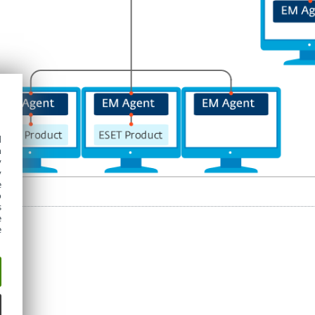
d
h
y
y
e
o
s
e
e