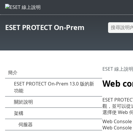
ESET PROTECT On-Prem
ESET 線上說
Web co
ESET PR
觀，並可以從遠
選擇使 Web 
Web Conso
Web Console