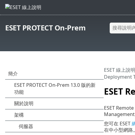
ESET PROTECT On-Prem
ESET 線上說
Deployment T
ESET R
ESET Remo
Manageme
您可在 ESET
在中小型網路