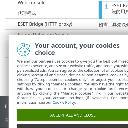
ESET 
統的用
如需工具先決
Your account, your cookies
choice
We and our partners use cookies to give you the best optimize
online experience, analyze our website traffic, and serve you wit
personalized ads. You can agree to the collection of all cookies b
clicking "Accept all and close", decline all non-essential cookies b
choosing "Accept essential cookies only", or adjust your cooki
settings by clicking "Manage cookies". You also have the right t
withdraw your consent or change your cookie preference
anytime by clicking the "Manage cookies" link in our websit
footer or in your account settings (if available). For mor
information, see our
Cookie Policy
.
End of Life
ESET 知識庫
ESET 論壇
ESET Status Portal
地區設
ACCEPT ALL AND CLOSE
© 1992 - 2026 ESET, spol. s r.o. - 保留所有權利。