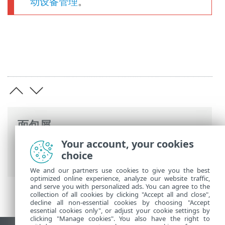
动设备管理
。
面包屑
Your account, your cookies
ESET 联机帮助
>
ESET PROTECT On-Prem
>
choice
规格
>
支持的操作系统
> Linux
We and our partners use cookies to give you the best
optimized online experience, analyze our website traffic,
and serve you with personalized ads. You can agree to the
collection of all cookies by clicking "Accept all and close",
decline all non-essential cookies by choosing "Accept
essential cookies only", or adjust your cookie settings by
clicking "Manage cookies". You also have the right to