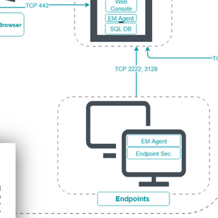
d
h
y
y