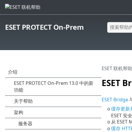
ESET PROTECT On-Prem
ESET 联机帮
ESET B
ESET Bridge
与
缓存更新
o
ESET 
从 ESET
o
缓存 HTT
o