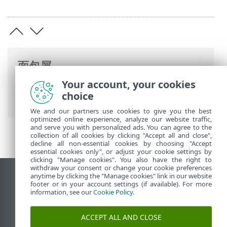
面包屑
Your account, your cookies
ESET 联机帮助
>
ESET PROTECT On-Prem
>
choice
介绍
> 关于帮助
We and our partners use cookies to give you the best
optimized online experience, analyze our website traffic,
and serve you with personalized ads. You can agree to the
collection of all cookies by clicking "Accept all and close",
decline all non-essential cookies by choosing "Accept
essential cookies only", or adjust your cookie settings by
clicking "Manage cookies". You also have the right to
withdraw your consent or change your cookie preferences
anytime by clicking the "Manage cookies" link in our website
查看桌面站点
footer or in your account settings (if available). For more
End of Life
information, see our
Cookie Policy
.
ESET 知识库
ACCEPT ALL AND CLOSE
ESET 论坛