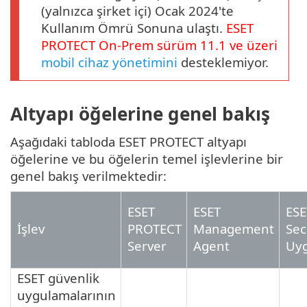
(yalnızca şirket içi) Ocak 2024'te
Kullanım Ömrü Sonuna ulaştı.
ESET
PROTECT
On-Prem
sürüm
11.1
ve üzeri
mobil cihaz yönetimini
desteklemiyor.
Altyapı öğelerine genel bakış
Aşağıdaki tabloda ESET PROTECT altyapı
öğelerine ve bu öğelerin temel işlevlerine bir
genel bakış verilmektedir:
ESET
ESET
ESE
İşlev
PROTECT
Management
Sec
Server
Agent
Uyg
ESET güvenlik
uygulamalarının