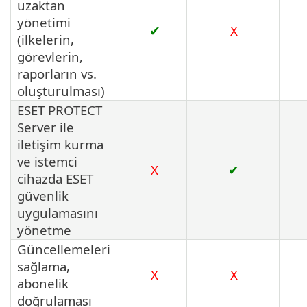
uzaktan
yönetimi
✔
X
(ilkelerin,
görevlerin,
raporların vs.
oluşturulması)
ESET PROTECT
Server ile
iletişim kurma
ve istemci
X
✔
cihazda ESET
güvenlik
uygulamasını
yönetme
Güncellemeleri
sağlama,
X
X
abonelik
doğrulaması