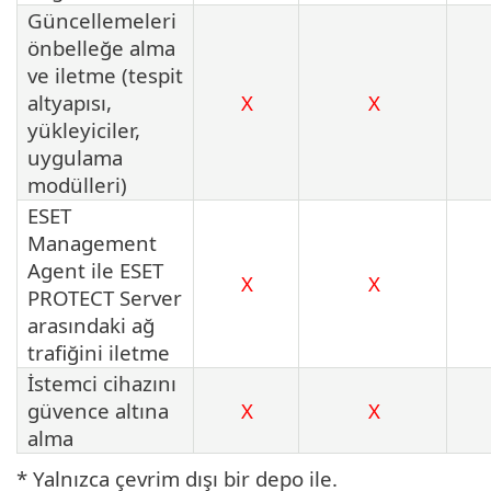
Güncellemeleri
önbelleğe alma
ve iletme (tespit
altyapısı,
X
X
yükleyiciler,
uygulama
modülleri)
ESET
Management
Agent ile ESET
X
X
PROTECT Server
arasındaki ağ
trafiğini iletme
İstemci cihazını
güvence altına
X
X
alma
* Yalnızca çevrim dışı bir depo ile.