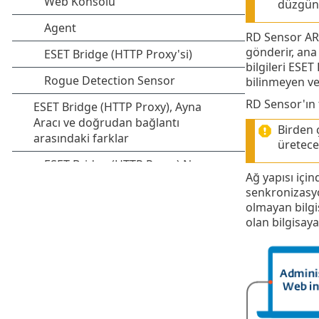
düzgün 
RD Sensor ARP
gönderir, ana 
bilgileri ESE
bilinmeyen ve
RD Sensor'ın 
Birden 
üretece
Ağ yapısı için
senkronizasyo
olmayan bilgi
olan bilgisaya