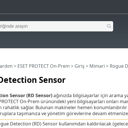
Yardım
>
ESET PROTECT On-Prem
>
Giriş
>
Mimari
> Rogue D
Detection Sensor
ion Sensor (RD Sensor)
ağınızda bilgisayarlar için arama y
 PROTECT On-Prem ürünündeki yeni bilgisayarları onları m
in rahatlık sağlar. Bulunan makineler hemen konumlandırılır v
k gruplara taşımanıza ve yönetim görevlerine devam etmenize
gue Detection (RD) Sensor kullanımdan kaldırılacak (gelecek