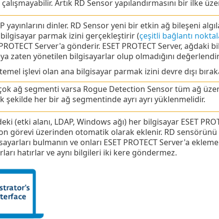
çalışmayabilir. Artık RD Sensor yapılandırmasını bir ilke üz
 yayınlarını dinler. RD Sensor yeni bir etkin ağ bileşeni alg
bilgisayar parmak izini gerçekleştirir (
çeşitli bağlantı noktal
T PROTECT Server'a gönderir. ESET PROTECT Server, ağdaki b
ya zaten yönetilen bilgisayarlar olup olmadığını değerlendiri
temel işlevi olan ana bilgisayar parmak izini devre dışı bıra
çok ağ segmenti varsa Rogue Detection Sensor tüm ağ üzerin
k şekilde her bir ağ segmentinde ayrı ayrı yüklenmelidir.
deki (etki alanı, LDAP, Windows ağı) her bilgisayar ESET PROT
n görevi üzerinden otomatik olarak eklenir. RD sensörünü k
sayarları bulmanın ve onları ESET PROTECT Server'a ekleme
rları hatırlar ve aynı bilgileri iki kere göndermez.