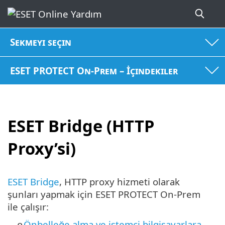
Sekmeyi seçin
ESET PROTECT On-Prem – İçindekiler
ESET Bridge (HTTP
Proxy’si)
ESET Bridge
, HTTP proxy hizmeti olarak
şunları yapmak için ESET PROTECT On-Prem
ile çalışır:
Önbelleğe alma ve istemci bilgisayarlara