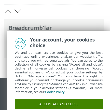
Breadcrumb'lar
ESET Online Yardım
>
ESET PROTECT On-
Your account, your cookies
Prem
>
Giriş
>
Mimari
> Agent - Server
choice
bağlantısı için HTTP Proxy
We and our partners use cookies to give you the best
optimized online experience, analyze our website traffic,
and serve you with personalized ads. You can agree to the
collection of all cookies by clicking "Accept all and close",
decline all non-essential cookies by choosing "Accept
essential cookies only", or adjust your cookie settings by
clicking "Manage cookies". You also have the right to
withdraw your consent or change your cookie preferences
anytime by clicking the "Manage cookies" link in our website
Masaüstü sitesini görüntüle
footer or in your account settings (if available). For more
information, see our
Cookie Policy
.
End of Life
ESET Bilgi Bankası
ACCEPT ALL AND CLOSE
ESET Forumu