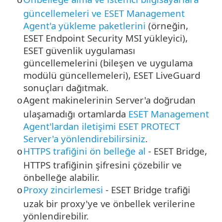
o
güncellemeleri ve ESET Management
Agent'a yükleme paketlerini
(örneğin,
ESET Endpoint Security
MSI yükleyici),
ESET güvenlik uygulaması
güncellemelerini (bileşen ve uygulama
modülü güncellemeleri), ESET LiveGuard
sonuçları dağıtmak.
Agent makinelerinin Server'a doğrudan
o
ulaşamadığı ortamlarda
ESET Management
Agent'lardan iletişimi ESET PROTECT
Server'a yönlendirebilirsiniz
.
HTTPS trafiğini ön belleğe al
- ESET Bridge,
o
HTTPS
trafiğinin şifresini çözebilir ve
önbelleğe alabilir.
Proxy zincirlemesi
- ESET Bridge trafiği
o
uzak bir proxy'ye ve önbellek verilerine
yönlendirebilir.